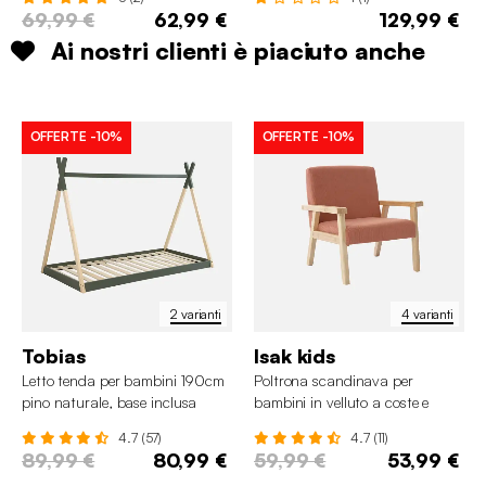
69,99 €
62,99 €
129,99 €
Ai nostri clienti è piaciuto anche
OFFERTE
-10%
OFFERTE
-10%
2 varianti
4 varianti
Tobias
Isak kids
Letto tenda per bambini 190cm
Poltrona scandinava per
pino naturale, base inclusa
bambini in velluto a coste e
legno di hevea
4.7 (57)
4.7 (11)
89,99 €
80,99 €
59,99 €
53,99 €