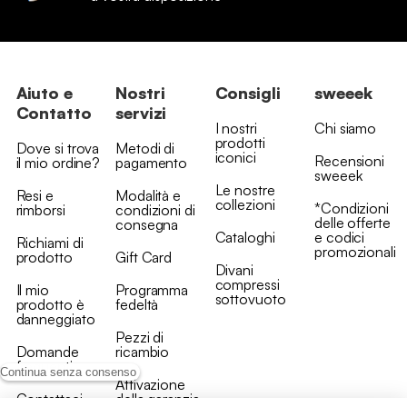
Aiuto e
Nostri
Consigli
sweeek
Contatto
servizi
I nostri
Chi siamo
prodotti
Dove si trova
Metodi di
iconici
Recensioni
il mio ordine?
pagamento
sweeek
Le nostre
Resi e
Modalità e
collezioni
*Condizioni
rimborsi
condizioni di
delle offerte
consegna
Cataloghi
e codici
Richiami di
promozionali
prodotto
Gift Card
Divani
compressi
Il mio
Programma
sottovuoto
prodotto è
fedeltà
danneggiato
Pezzi di
Domande
ricambio
frequenti
Continua senza consenso
Attivazione
Contattaci
della garanzia