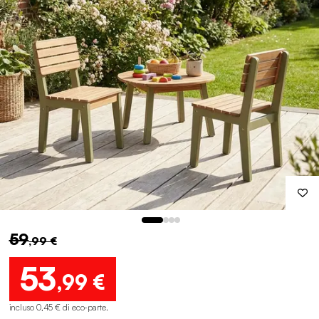
59
,99 €
53
,99 €
incluso 0,45 € di eco-parte
.