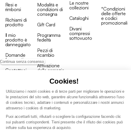
Le nostre
Resi e
Modalità e
collezioni
*Condizioni
rimborsi
condizioni di
delle offerte
consegna
Cataloghi
e codici
Richiami di
promozionali
prodotto
Gift Card
Divani
compressi
Il mio
Programma
sottovuoto
prodotto è
fedeltà
danneggiato
Pezzi di
Domande
ricambio
frequenti
Continua senza consenso
Attivazione
Contattaci
della garanzia
Cookies!
Utilizziamo i nostri cookies e di terze parti per migliorare le operazioni e
le prestazioni del sito web, garantire alcune funzionalità attraverso l'uso
di cookies tecnici, adattare i contenuti e personalizzare i nostri annunci
Condizioni generali vendita
attraverso i cookies di marketing.
Condizioni Generali d'Uso del Programma Fedeltà
Puoi accettarli tutti, rifiutarli o scegliere la configurazione facendo clic
Politica di gestione dei dati personali e dei cookie
sui pulsanti corrispondenti. Tieni presente che il rifiuto dei cookies può
Condizioni generali di vendita per clienti professionali
influire sulla tua esperienza di acquisto.
Dichiarazione di accessibilità