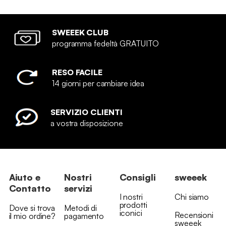
SWEEEK CLUB
programma fedeltà GRATUITO
RESO FACILE
14 giorni per cambiare idea
SERVIZIO CLIENTI
a vostra disposizione
Aiuto e
Nostri
Consigli
sweeek
Contatto
servizi
I nostri
Chi siamo
prodotti
Dove si trova
Metodi di
iconici
Recensioni
il mio ordine?
pagamento
sweeek