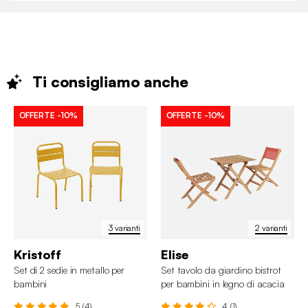
Ti consigliamo
anche
OFFERTE
-10%
OFFERTE
-10%
3 varianti
2 varianti
Kristoff
Elise
Set di 2 sedie in metallo per
Set tavolo da giardino bistrot
bambini
per bambini in legno di acacia
con 2 sedie
5 (4)
4 (1)