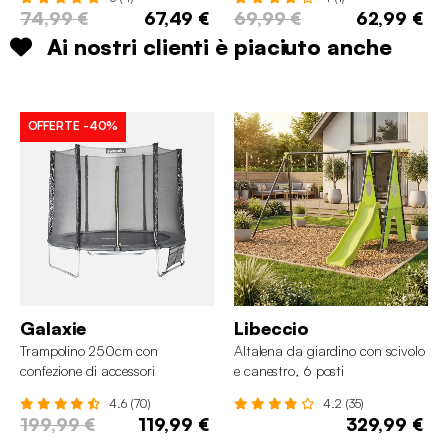
74,99 €
67,49 €
69,99 €
62,99 €
Ai nostri clienti è piaciuto anche
OFFERTE
-40%
Galaxie
Libeccio
Trampolino 250cm con
Altalena da giardino con scivolo
confezione di accessori
e canestro, 6 posti
4.6 (70)
4.2 (35)
199,99 €
119,99 €
329,99 €