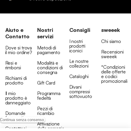
Aiuto e
Nostri
Consigli
sweeek
Contatto
servizi
I nostri
Chi siamo
prodotti
Dove si trova
Metodi di
iconici
Recensioni
il mio ordine?
pagamento
sweeek
Le nostre
Resi e
Modalità e
collezioni
*Condizioni
rimborsi
condizioni di
delle offerte
consegna
Cataloghi
e codici
Richiami di
promozionali
prodotto
Gift Card
Divani
compressi
Il mio
Programma
sottovuoto
prodotto è
fedeltà
danneggiato
Pezzi di
Domande
ricambio
frequenti
Continua senza consenso
Attivazione
Contattaci
della garanzia