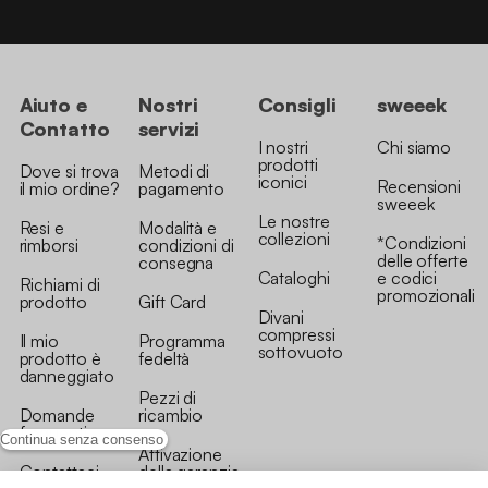
Aiuto e
Nostri
Consigli
sweeek
Contatto
servizi
I nostri
Chi siamo
prodotti
Dove si trova
Metodi di
iconici
Recensioni
il mio ordine?
pagamento
sweeek
Le nostre
Resi e
Modalità e
collezioni
*Condizioni
rimborsi
condizioni di
delle offerte
consegna
Cataloghi
e codici
Richiami di
promozionali
prodotto
Gift Card
Divani
compressi
Il mio
Programma
sottovuoto
prodotto è
fedeltà
danneggiato
Pezzi di
Domande
ricambio
frequenti
Continua senza consenso
Attivazione
Contattaci
della garanzia