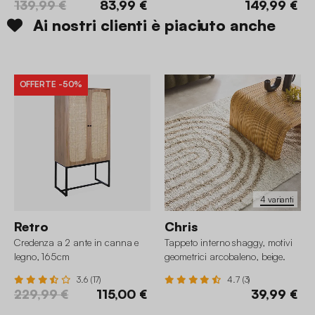
139,99 €
83,99 €
149,99 €
Ai nostri clienti è piaciuto anche
OFFERTE
-50%
4 varianti
Retro
Chris
Credenza a 2 ante in canna e
Tappeto interno shaggy, motivi
legno, 165cm
geometrici arcobaleno, beige.
3.6 (17)
4.7 (3)
229,99 €
115,00 €
39,99 €