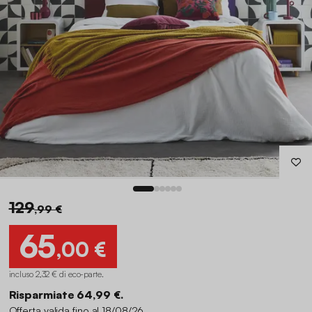
129
,99 €
65
,00 €
incluso 2,32 € di eco-parte
.
Risparmiate 64,99 €.
Offerta valida fino al 18/08/26.