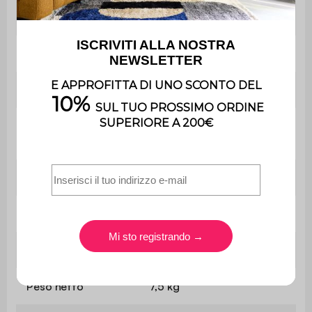
Il montaggio è semplice,
Montaggio
le istruzioni sono fornite.
Con cassetto
No
2x Comodino
L 40 x P 30 x H 54 cm
Spessore del
1,5 cm
pannello
Scaffale
L 34 x P 27 cm
Altezza tra i ripiani
20 cm
Piedi
Ø3 x H 6,3 cm
Peso netto
7,5 kg