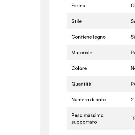
Forma
O
Stile
S
Contiene legno
Sì
Materiale
P
Colore
N
Quantità
P
Numero di ante
2
Peso massimo
1
supportato