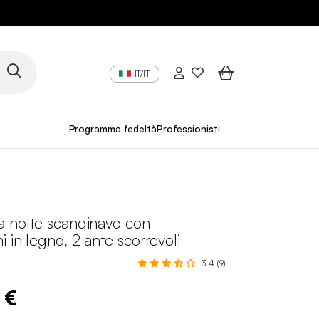
IT/IT
Programma fedeltà
Professionisti
a notte scandinavo con
i in legno, 2 ante scorrevoli
3.4 (9)
 €