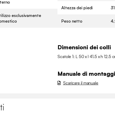
nterno
Altezza dei piedi
31
tilizzo esclusivamente
omestico
Peso netto
4,
Dimensioni dei colli
Scatole 1: L 50 x l 41.5 x h 12.5 
Manuale di montagg
Scaricare il manuale
ti