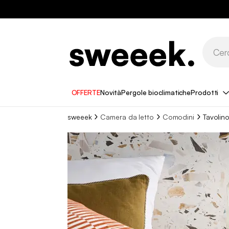
OFFERTE
Novità
Pergole bioclimatiche
Prodotti
sweeek
Camera da letto
Comodini
Tavolin