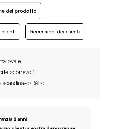
ne del prodotto
lienti
Recensioni dei clienti
ma ovale
orte scorrevoli
le scandinavo/Rétro
anzia 2 anni
vizio clienti a vostra disposizione