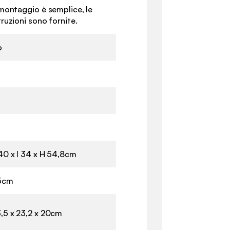
 montaggio è semplice, le
truzioni sono fornite.
o
40 x l 34 x H 54,8cm
5cm
,5 x 23,2 x 20cm