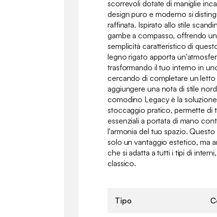
scorrevoli dotate di maniglie in
design puro e moderno si distingu
raffinata. Ispirato allo stile scan
gambe a compasso, offrendo un 
semplicità caratteristico di questo 
legno rigato apporta un'atmosfer
trasformando il tuo interno in uno
cercando di completare un lett
aggiungere una nota di stile nordi
comodino Legacy è la soluzione
stoccaggio pratico, permette di t
essenziali a portata di mano co
l'armonia del tuo spazio. Quest
solo un vantaggio estetico, ma 
che si adatta a tutti i tipi di inter
classico.
Tipo
C