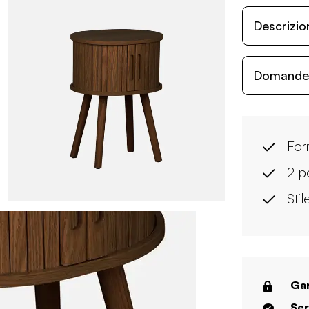
Descrizio
Domande c
For
2 p
Sti
Gar
Ser