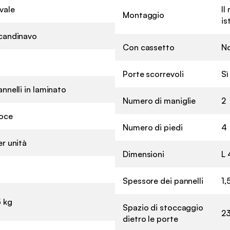
vale
Il
Montaggio
is
candinavo
Con cassetto
N
Porte scorrevoli
Sì
annelli in laminato
Numero di maniglie
2
oce
Numero di piedi
4
er unità
Dimensioni
L 
Spessore dei pannelli
1,
5 kg
Spazio di stoccaggio
23
dietro le porte