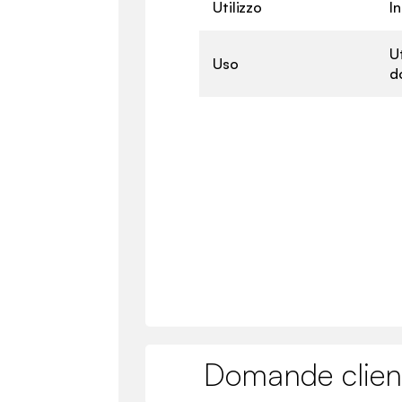
Utilizzo
I
U
Uso
d
Domande clien