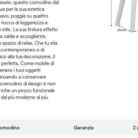
cassate, questo comodino dal
e per la sua estetica
dinavo, poggia su quattro
tocco di leggerezza e
stile. La sua finitura effetto
a calda e accogliente,
 spazio di relax. Che tu stia
o contemporaneo o di
co alla tua decorazione, il
 perfetta. Come mobile di
enere i tuoi oggetti
ntinuando a conservare
o comodino di design è non
anche un pezzo funzionale
ni, dal più moderno al più
omodino
Garanzia
2 