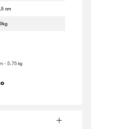
,5 cm
9kg
cm - 5.75 kg
io