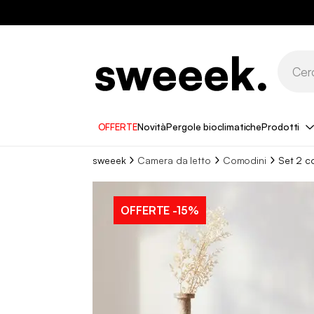
OFFERTE
Novità
Pergole bioclimatiche
Prodotti
sweeek
Camera da letto
Comodini
Set 2 c
OFFERTE
-15%