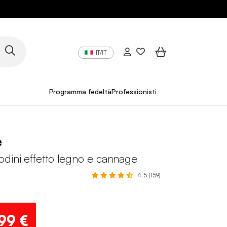
IT/IT
Programma fedeltà
Professionisti
e
dini effetto legno e cannage
4.5 (159)
,99 €