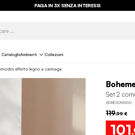
PAGA IN 3X SENZA INTERESSI
Cataloghi
Ambienti
Collezioni
omodini effetto legno e cannage
Bohem
Set 2 como
IBOBESIDRAWX2
119
,99 €
101