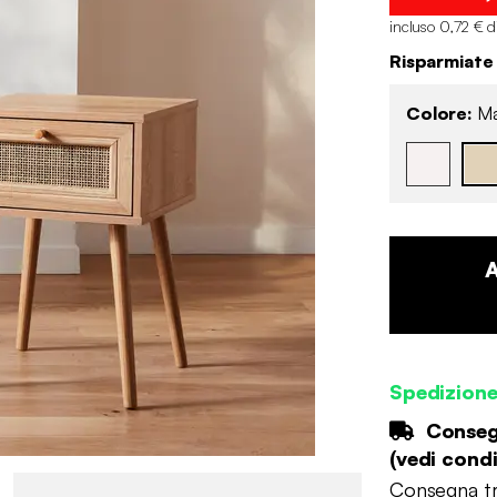
incluso 0,72 € d
Risparmiate
Colore:
Ma
Spedizion
Consegn
(
vedi condi
Consegna tr