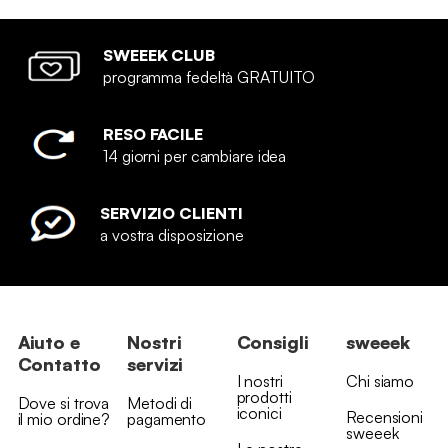
SWEEEK CLUB
programma fedeltà GRATUITO
RESO FACILE
14 giorni per cambiare idea
SERVIZIO CLIENTI
a vostra disposizione
Aiuto e
Nostri
Consigli
sweeek
Contatto
servizi
I nostri
Chi siamo
prodotti
Dove si trova
Metodi di
iconici
Recensioni
il mio ordine?
pagamento
sweeek