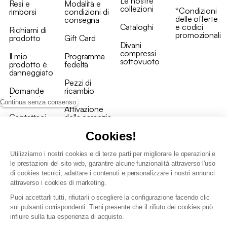
Le nostre
Resi e
Modalità e
collezioni
*Condizioni
rimborsi
condizioni di
delle offerte
consegna
Cataloghi
e codici
Richiami di
promozionali
prodotto
Gift Card
Divani
compressi
Il mio
Programma
sottovuoto
prodotto è
fedeltà
danneggiato
Pezzi di
Domande
ricambio
frequenti
Continua senza consenso
Attivazione
Contattaci
della garanzia
Cookies!
Utilizziamo i nostri cookies e di terze parti per migliorare le operazioni e
le prestazioni del sito web, garantire alcune funzionalità attraverso l'uso
di cookies tecnici, adattare i contenuti e personalizzare i nostri annunci
Condizioni generali vendita
attraverso i cookies di marketing.
Condizioni Generali d'Uso del Programma Fedeltà
Puoi accettarli tutti, rifiutarli o scegliere la configurazione facendo clic
Politica di gestione dei dati personali e dei cookie
sui pulsanti corrispondenti. Tieni presente che il rifiuto dei cookies può
Condizioni generali di vendita per clienti professionali
influire sulla tua esperienza di acquisto.
Dichiarazione di accessibilità