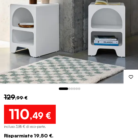
129
,99 €
110
,49 €
incluso 3,86 € di eco-parte
.
Risparmiate 19,50 €.