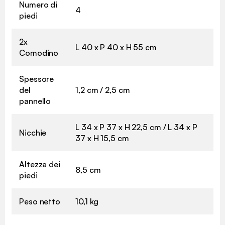
Numero di
4
piedi
2x
L 40 x P 40 x H 55 cm
Comodino
Spessore
del
1,2 cm / 2,5 cm
pannello
L 34 x P 37 x H 22,5 cm / L 34 x P
Nicchie
37 x H 15,5 cm
Altezza dei
8,5 cm
piedi
Peso netto
10,1 kg