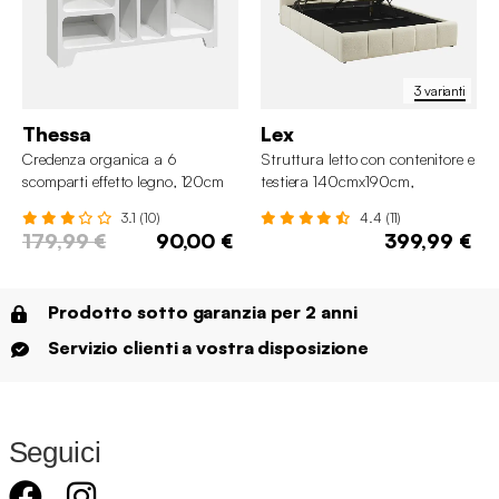
3 varianti
Thessa
Lex
Credenza organica a 6
Struttura letto con contenitore e
scomparti effetto legno, 120cm
testiera 140cmx190cm,
imbottita bouclé
3.1 (10)
4.4 (11)
179,99 €
90,00 €
399,99 €
Prodotto sotto garanzia per 2 anni
Servizio clienti a vostra disposizione
Seguici