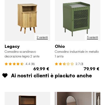
2 varianti
5 varianti
Legacy
Ohio
Comodino scandinavo
Comodino industriale in metallo
decorazione legno 2 ante
1 anta
scorrevoli
4.4 (16)
2.7 (3)
69,99 €
79,99 €
Ai nostri clienti è piaciuto anche