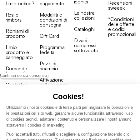
iconici
Recensioni
il mio ordine?
pagamento
sweeek
Le nostre
Resi e
Modalità e
collezioni
*Condizioni
rimborsi
condizioni di
delle offerte
consegna
Cataloghi
e codici
Richiami di
promozionali
prodotto
Gift Card
Divani
compressi
Il mio
Programma
sottovuoto
prodotto è
fedeltà
danneggiato
Pezzi di
Domande
ricambio
frequenti
Continua senza consenso
Attivazione
Contattaci
della garanzia
Cookies!
Utilizziamo i nostri cookies e di terze parti per migliorare le operazioni e
le prestazioni del sito web, garantire alcune funzionalità attraverso l'uso
di cookies tecnici, adattare i contenuti e personalizzare i nostri annunci
Condizioni generali vendita
attraverso i cookies di marketing.
Condizioni Generali d'Uso del Programma Fedeltà
Puoi accettarli tutti, rifiutarli o scegliere la configurazione facendo clic
Politica di gestione dei dati personali e dei cookie