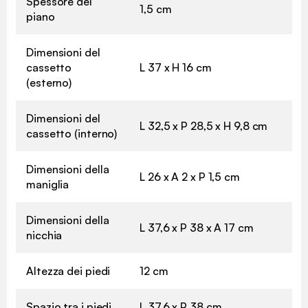
Spessore del
1,5 cm
piano
Dimensioni del
cassetto
L 37 x H 16 cm
(esterno)
Dimensioni del
L 32,5 x P 28,5 x H 9,8 cm
cassetto (interno)
Dimensioni della
L 26 x A 2 x P 1,5 cm
maniglia
Dimensioni della
L 37,6 x P 38 x A 17 cm
nicchia
Altezza dei piedi
12 cm
Spazio tra i piedi
L 37,6 x P 38 cm