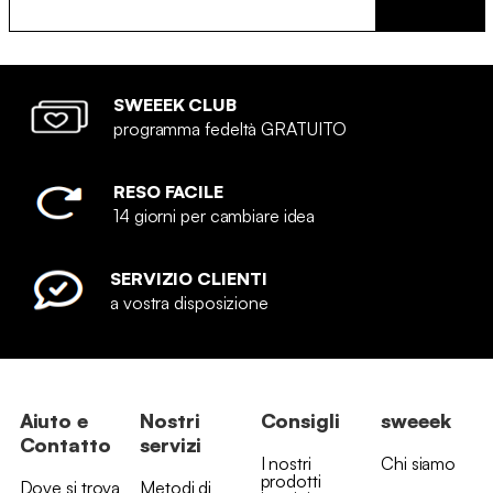
SWEEEK CLUB
programma fedeltà GRATUITO
RESO FACILE
14 giorni per cambiare idea
SERVIZIO CLIENTI
a vostra disposizione
Aiuto e
Nostri
Consigli
sweeek
Contatto
servizi
I nostri
Chi siamo
prodotti
Dove si trova
Metodi di