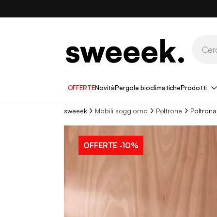
OFFERTE
Novità
Pergole bioclimatiche
Prodotti
sweeek
Mobili soggiorno
Poltrone
Poltrona
OFFERTE
-10%