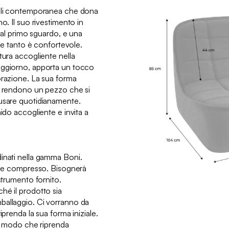
ioli contemporanea che dona
o. Il suo rivestimento in
x al primo sguardo, e una
ene tanto è confortevole.
tura accogliente nella
oggiorno, apporta un tocco
orazione. La sua forma
a rendono un pezzo che si
 usare quotidianamente.
nido accogliente e invita a
inati nella gamma Boni.
to e compresso. Bisognerà
 strumento fornito.
hé il prodotto sia
ballaggio. Ci vorranno da
iprenda la sua forma iniziale.
in modo che riprenda