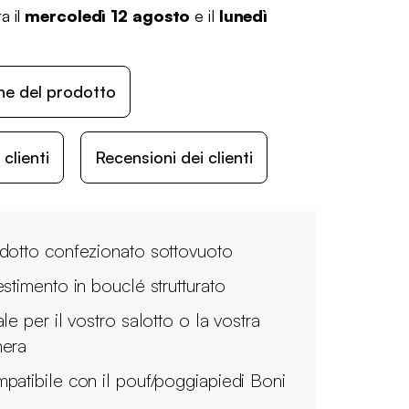
a il
mercoledì 12 agosto
e il
lunedì
ne del prodotto
lienti
Recensioni dei clienti
dotto confezionato sottovuoto
estimento in bouclé strutturato
le per il vostro salotto o la vostra
era
patibile con il pouf/poggiapiedi Boni