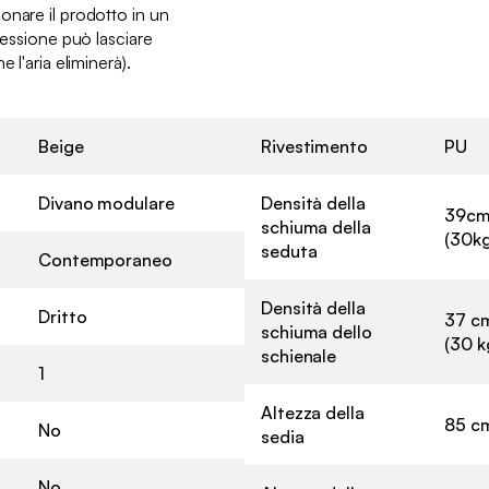
onare il prodotto in un
ressione può lasciare
 l'aria eliminerà).
Beige
Rivestimento
PU
Divano modulare
Densità della
39cm
schiuma della
(30k
seduta
Contemporaneo
Densità della
Dritto
37 cm
schiuma dello
(30 k
schienale
1
Altezza della
85 c
No
sedia
No