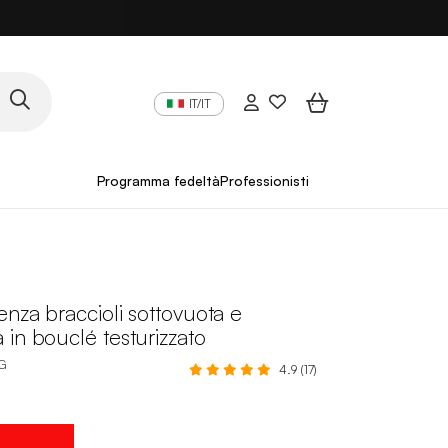
IT/IT
Programma fedeltà
Professionisti
enza braccioli sottovuota e
in bouclé testurizzato
G
4.9 (17)