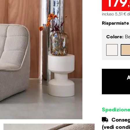
179
incluso 5,51 € d
Risparmiate
Colore:
Be
Spedizion
Consegn
(
vedi condi