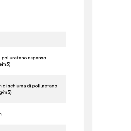
 poliuretano espanso
g/m3)
 di schiuma di poliuretano
g/m3)
m