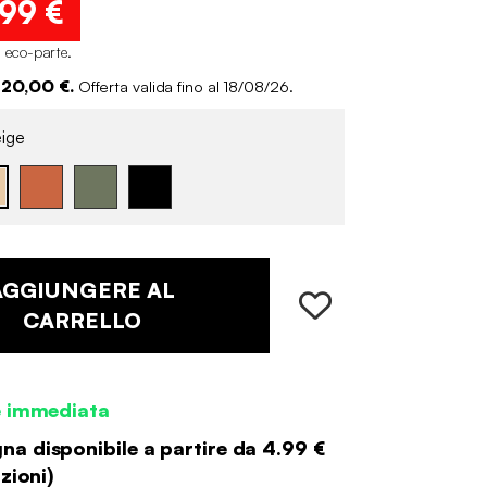
,99 €
i eco-parte
.
 20,00 €.
Offerta valida fino al 18/08/26.
ige
AGGIUNGERE AL
CARRELLO
e immediata
a disponibile a partire da
4.99 €
zioni
)