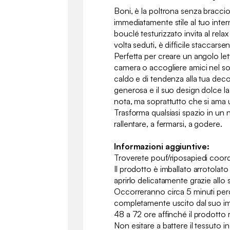
Boni, è la poltrona senza bracc
immediatamente stile al tuo intern
bouclé testurizzato invita al rela
volta seduti, è difficile staccars
Perfetta per creare un angolo let
camera o accogliere amici nel s
caldo e di tendenza alla tua dec
generosa e il suo design dolce l
nota, ma soprattutto che si ama
Trasforma qualsiasi spazio in un 
rallentare, a fermarsi, a godere.
Informazioni aggiuntive:
Troverete pouf/riposapiedi coord
Il prodotto è imballato arrotola
aprirlo delicatamente grazie allo
Occorreranno circa 5 minuti perc
completamente uscito dal suo im
48 a 72 ore affinché il prodotto r
Non esitare a battere il tessuto 