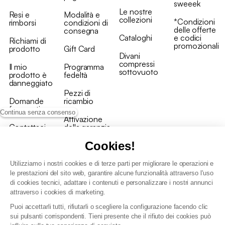
sweeek
Le nostre
Resi e
Modalità e
collezioni
*Condizioni
rimborsi
condizioni di
delle offerte
consegna
Cataloghi
e codici
Richiami di
promozionali
prodotto
Gift Card
Divani
compressi
Il mio
Programma
sottovuoto
prodotto è
fedeltà
danneggiato
Pezzi di
Domande
ricambio
frequenti
Continua senza consenso
Attivazione
Contattaci
della garanzia
Cookies!
Utilizziamo i nostri cookies e di terze parti per migliorare le operazioni e
le prestazioni del sito web, garantire alcune funzionalità attraverso l'uso
di cookies tecnici, adattare i contenuti e personalizzare i nostri annunci
Condizioni generali vendita
attraverso i cookies di marketing.
Condizioni Generali d'Uso del Programma Fedeltà
Puoi accettarli tutti, rifiutarli o scegliere la configurazione facendo clic
Politica di gestione dei dati personali e dei cookie
sui pulsanti corrispondenti. Tieni presente che il rifiuto dei cookies può
Condizioni generali di vendita per clienti professionali