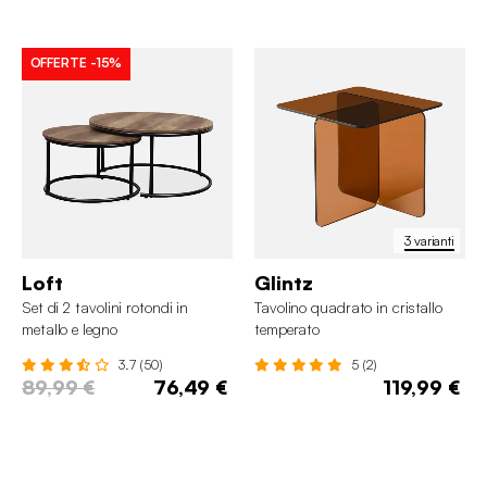
OFFERTE
-15%
3 varianti
Loft
Glintz
Set di 2 tavolini rotondi in
Tavolino quadrato in cristallo
metallo e legno
temperato
3.7 (50)
5 (2)
89,99 €
76,49 €
119,99 €