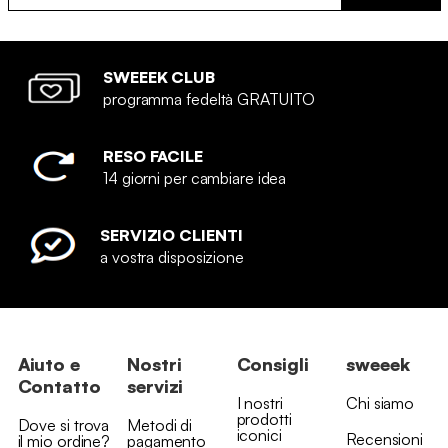
SWEEEK CLUB
programma fedeltà GRATUITO
RESO FACILE
14 giorni per cambiare idea
SERVIZIO CLIENTI
a vostra disposizione
Aiuto e
Nostri
Consigli
sweeek
Contatto
servizi
I nostri
Chi siamo
prodotti
Dove si trova
Metodi di
iconici
Recensioni
il mio ordine?
pagamento