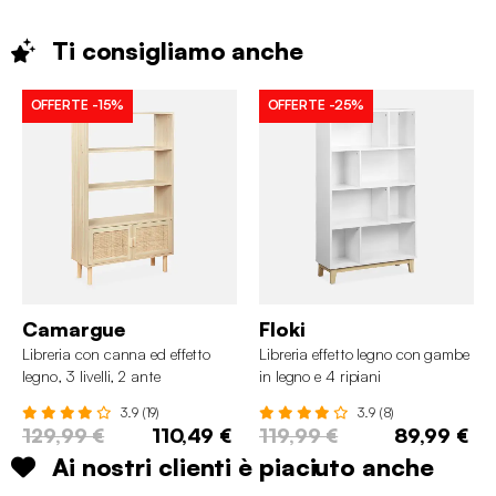
Ti consigliamo
anche
OFFERTE
-15%
OFFERTE
-25%
Camargue
Floki
Libreria con canna ed effetto
Libreria effetto legno con gambe
legno, 3 livelli, 2 ante
in legno e 4 ripiani
3.9 (19)
3.9 (8)
129,99 €
110,49 €
119,99 €
89,99 €
Ai nostri clienti è piaciuto anche