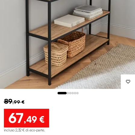
89
,99 €
67
,49 €
incluso 2,32 € di eco-parte
.