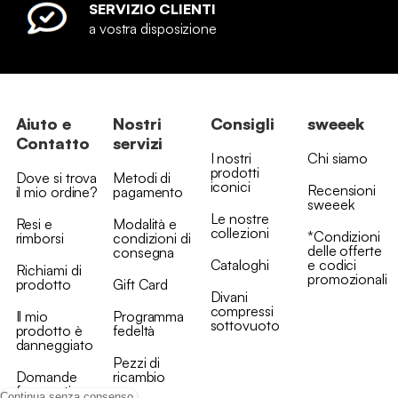
SERVIZIO CLIENTI
a vostra disposizione
Aiuto e
Nostri
Consigli
sweeek
Contatto
servizi
I nostri
Chi siamo
prodotti
Dove si trova
Metodi di
iconici
Recensioni
il mio ordine?
pagamento
sweeek
Le nostre
Resi e
Modalità e
collezioni
*Condizioni
rimborsi
condizioni di
delle offerte
consegna
Cataloghi
e codici
Richiami di
promozionali
prodotto
Gift Card
Divani
compressi
Il mio
Programma
sottovuoto
prodotto è
fedeltà
danneggiato
Pezzi di
Domande
ricambio
frequenti
Continua senza consenso