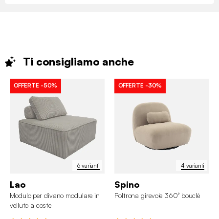
Ti consigliamo
anche
OFFERTE
-50%
OFFERTE
-30%
6 varianti
4 varianti
Lao
Spino
Modulo per divano modulare in
Poltrona girevole 360° bouclé
velluto a coste