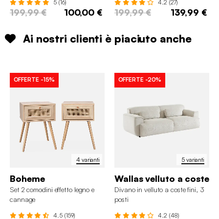
5 (16)
4.2 (27)
199,99 €
100,00 €
199,99 €
139,99 €
Ai nostri clienti è piaciuto anche
OFFERTE
-15%
OFFERTE
-20%
4 varianti
5 varianti
Boheme
Wallas velluto a coste
Set 2 comodini effetto legno e
Divano in velluto a coste fini, 3
cannage
posti
4.5 (159)
4.2 (48)