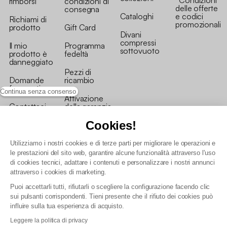
*Condizioni
rimborsi
condizioni di
delle offerte
consegna
Cataloghi
e codici
Richiami di
promozionali
prodotto
Gift Card
Divani
compressi
Il mio
Programma
sottovuoto
prodotto è
fedeltà
danneggiato
Pezzi di
Domande
ricambio
frequenti
Continua senza consenso
Attivazione
Contattaci
della garanzia
Cookies!
Utilizziamo i nostri cookies e di terze parti per migliorare le operazioni e
le prestazioni del sito web, garantire alcune funzionalità attraverso l'uso
di cookies tecnici, adattare i contenuti e personalizzare i nostri annunci
Condizioni generali vendita
attraverso i cookies di marketing.
Condizioni Generali d'Uso del Programma Fedeltà
Puoi accettarli tutti, rifiutarli o scegliere la configurazione facendo clic
Politica di gestione dei dati personali e dei cookie
sui pulsanti corrispondenti. Tieni presente che il rifiuto dei cookies può
Condizioni generali di vendita per clienti professionali
influire sulla tua esperienza di acquisto.
Dichiarazione di accessibilità
Leggere la politica di privacy