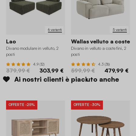
6 varianti
5 varianti
Lao
Wallas velluto a coste
Divano modulare in velluto, 2
Divano in velluto a coste fini, 2
posti
posti
4.9 (12)
4.3 (36)
379,99 €
303,99 €
599,99 €
479,99 €
Ai nostri clienti è piaciuto anche
OFFERTE
-25%
OFFERTE
-30%