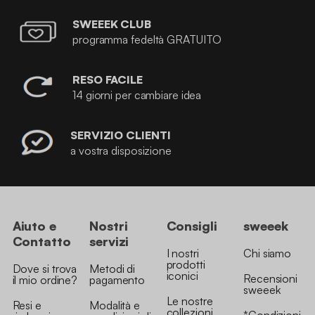
SWEEEK CLUB
programma fedeltà GRATUITO
RESO FACILE
14 giorni per cambiare idea
SERVIZIO CLIENTI
a vostra disposizione
Aiuto e
Nostri
Consigli
sweeek
Contatto
servizi
I nostri
Chi siamo
prodotti
Dove si trova
Metodi di
iconici
Recensioni
il mio ordine?
pagamento
sweeek
Le nostre
Resi e
Modalità e
collezioni