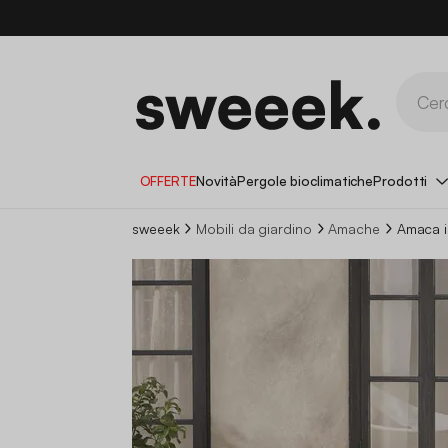
OFFERTE
Novità
Pergole bioclimatiche
Prodotti
sweeek
Mobili da giardino
Amache
Amaca i