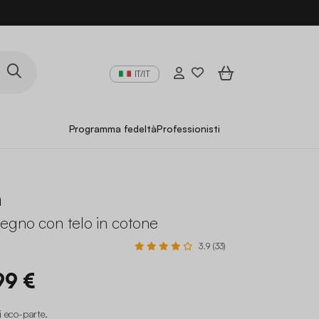
IT/IT
Programma fedeltà
Professionisti
a
egno con telo in cotone
3.9 (33)
99 €
i eco-parte
.