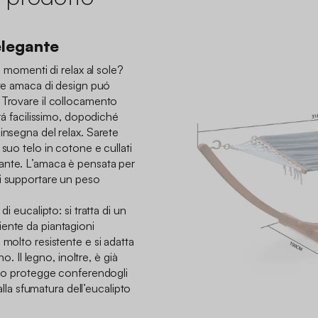
elegante
i momenti di relax al sole?
nte amaca di design puó
 Trovare il collocamento
ará facilissimo, dopodiché
insegna del relax. Sarete
suo telo in cotone e cullati
ante. L’amaca è pensata per
i supportare un peso
di eucalipto: si tratta di un
ente da piantagioni
 molto resistente e si adatta
no. Il legno, inoltre, è già
e lo protegge conferendogli
 alla sfumatura dell’eucalipto