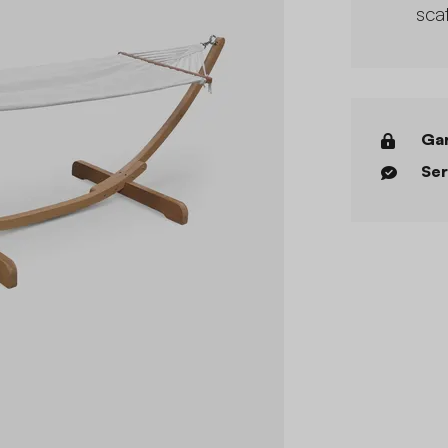
sca
Gar
Ser