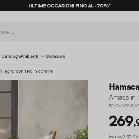
ULTIME OCCASIONI FINO AL -70%*
Cataloghi
Ambienti
Collezioni
n legno con telo in cotone
Hamac
Amaca in l
ECHAMMOCKNAT
269
,
incluso 2,32 € d