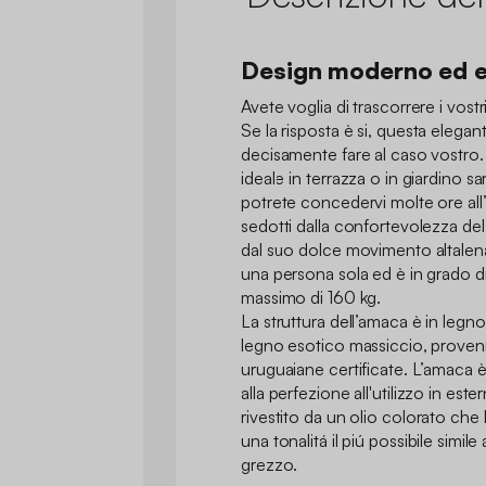
Design moderno ed 
Avete voglia di trascorrere i vostr
Se la risposta è si, questa elega
decisamente fare al caso vostro.
ideale in terrazza o in giardino s
potrete concedervi molte ore all’
sedotti dalla confortevolezza del 
dal suo dolce movimento altalen
una persona sola ed è in grado d
massimo di 160 kg.
La struttura dell’amaca è in legno 
legno esotico massiccio, proveni
uruguaiane certificate. L’amaca è
alla perfezione all'utilizzo in ester
rivestito da un olio colorato ch
una tonalitá il piú possibile simile
grezzo.