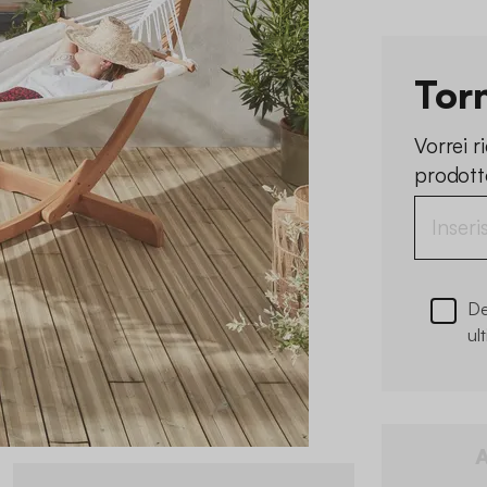
Tor
Vorrei 
prodotto
De
ul