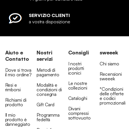
SERVIZIO CLIENTI
a vostra disposizione
Aiuto e
Nostri
Consigli
sweeek
Contatto
servizi
I nostri
Chi siamo
prodotti
Dove si trova
Metodi di
iconici
Recensioni
il mio ordine?
pagamento
sweeek
Le nostre
Resi e
Modalità e
collezioni
*Condizioni
rimborsi
condizioni di
delle offerte
consegna
Cataloghi
e codici
Richiami di
promozionali
prodotto
Gift Card
Divani
compressi
Il mio
Programma
sottovuoto
prodotto è
fedeltà
danneggiato