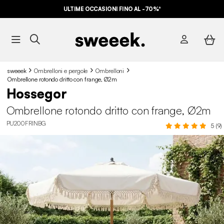
ULTIME OCCASIONI FINO AL -70%*
sweeek
Ombrelloni e pergole
Ombrelloni
Ombrellone rotondo dritto con frange, Ø2m
Hossegor
Ombrellone rotondo dritto con frange, Ø2m
PU200FRINBG
5 (9)