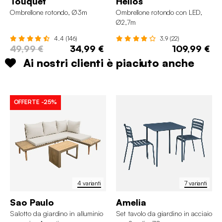
Touquet
Helios
Ombrellone rotondo, Ø3m
Ombrellone rotondo con LED,
Ø2,7m
4.4 (146)
3.9 (22)
49,99 €
34,99 €
109,99 €
Ai nostri clienti è piaciuto anche
OFFERTE
-25%
4 varianti
7 varianti
Sao Paulo
Amelia
Salotto da giardino in alluminio
Set tavolo da giardino in acciaio