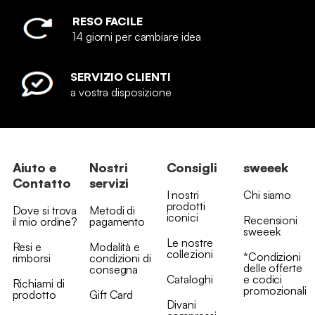
RESO FACILE
14 giorni per cambiare idea
SERVIZIO CLIENTI
a vostra disposizione
Aiuto e
Nostri
Consigli
sweeek
Contatto
servizi
I nostri
Chi siamo
prodotti
Dove si trova
Metodi di
iconici
Recensioni
il mio ordine?
pagamento
sweeek
Le nostre
Resi e
Modalità e
collezioni
*Condizioni
rimborsi
condizioni di
delle offerte
consegna
Cataloghi
e codici
Richiami di
promozionali
prodotto
Gift Card
Divani