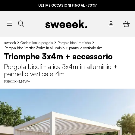
ULTIME OCCASIONI FINO AL -70%*
sweeek
Ombrelloni e pergole
Pergole bioclimatiche
Pergola bioclimatica 3x4m in alluminio + pannello verticale 4m
Triomphe 3x4m + accessorio
Pergola bioclimatica 3x4m in alluminio +
pannello verticale 4m
PGBC3X4M4WH