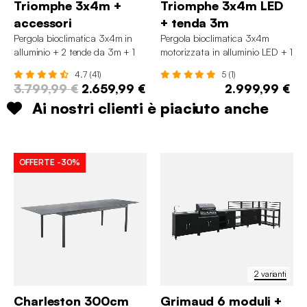
Triomphe 3x4m +
Triomphe 3x4m LED
accessori
+ tenda 3m
Pergola bioclimatica 3x4m in
Pergola bioclimatica 3x4m
alluminio + 2 tende da 3m + 1
motorizzata in alluminio LED + 1
tenda da 4m
tenda 3m
4.7 (41)
5 (1)
3.799,99 €
2.659,99 €
2.999,99 €
Ai nostri clienti è piaciuto anche
OFFERTE
-30%
2 varianti
Charleston 300cm
Grimaud 6 moduli +