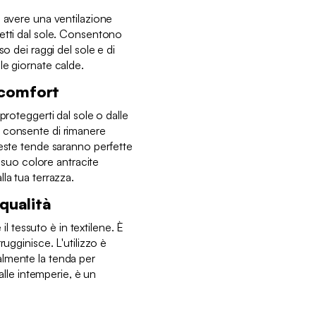
.
i avere una ventilazione
etti dal sole. Consentono
so dei raggi del sole e di
le giornate calde.
 comfort
proteggerti dal sole o dalle
 consente di rimanere
ueste tende saranno perfette
l suo colore antracite
la tua terrazza.
 qualità
 il tessuto è in textilene. È
rugginisce. L'utilizzo è
lmente la tenda per
 alle intemperie, è un