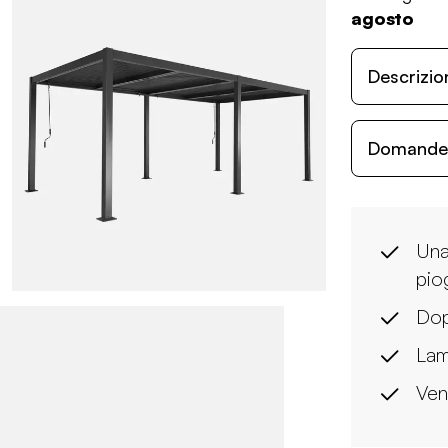
agosto
Descrizio
Domande c
Una
pio
Dop
Lam
Ven