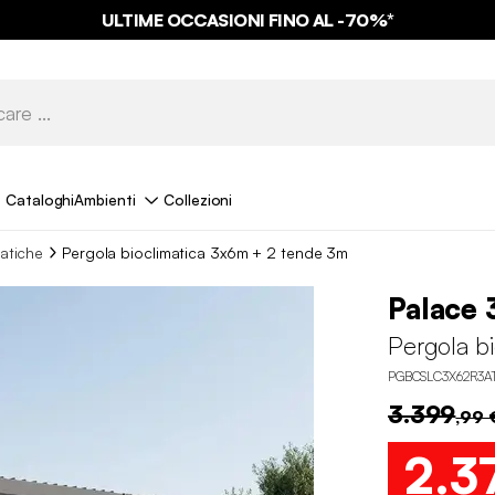
ULTIME OCCASIONI FINO AL -70%*
Cataloghi
Ambienti
Collezioni
atiche
Pergola bioclimatica 3x6m + 2 tende 3m
Palace 
Pergola b
PGBCSLC3X62R3A
3.399
,99 
2.3