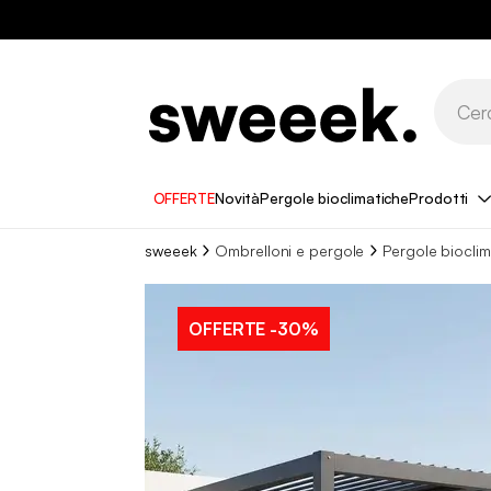
OFFERTE
Novità
Pergole bioclimatiche
Prodotti
sweeek
Ombrelloni e pergole
Pergole bioclim
OFFERTE
-30%