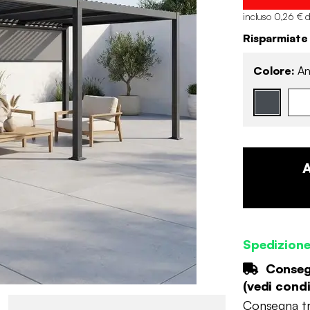
incluso 0,26 € d
Risparmiate
Colore:
An
Spedizion
Consegn
(
vedi condi
Consegna tr