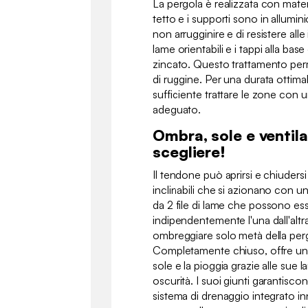
La pergola è realizzata con materia
tetto e i supporti sono in alluminio
non arrugginire e di resistere alle
lame orientabili e i tappi alla bas
zincato. Questo trattamento perm
di ruggine. Per una durata ottima
sufficiente trattare le zone con 
adeguato.
Ombra, sole e ventila
scegliere!
Il tendone può aprirsi e chiudersi
inclinabili che si azionano con 
da 2 file di lame che possono es
indipendentemente l'una dall'altr
ombreggiare solo metà della perg
Completamente chiuso, offre una
sole e la pioggia grazie alle sue l
oscurità. I suoi giunti garantiscon
sistema di drenaggio integrato i