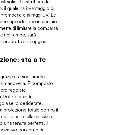
li solidi. La struttura del
, il quale ha il vantaggio di
 intemperie e ai raggi UV. Le
e dei supporti sono in acciaio
ette di limitare la comparsa
le nel tempo, sarà
un prodotto antiruggine
zione: sta a te
 grazie alle sue lamelle
una manovella. È composto
sere regolate
a. Potete quindi
ola se lo desiderate.
 protezione totale contro il
ame isolanti e alla massima
o una tenuta perfetta. Il
nnovativo consente di