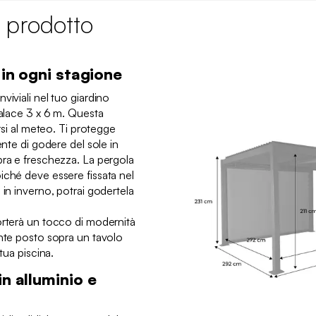
 prodotto
 in ogni stagione
viviali nel tuo giardino
Palace 3 x 6 m. Questa
arsi al meteo. Ti protegge
ente di godere del sole in
bra e freschezza. La pergola
iché deve essere fissata nel
 in inverno, potrai godertela
orterà un tocco di modernità
ente posto sopra un tavolo
 tua piscina.
in alluminio e