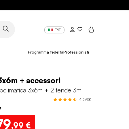
IT/IT
Programma fedeltà
Professionisti
3x6m + accessori
ioclimatica 3x6m + 2 tende 3m
T
4.3 (98)
€
79
,99 €