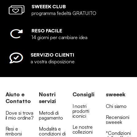
SWEEEK CLUB
programma fedeltà GRATUITO
RESO FACILE
14 giorni per cambiare idea
SERVIZIO CLIENTI
a vostra disposizione
Aiuto e
Nostri
Consigli
sweeek
Contatto
servizi
I nostri
Chi siamo
prodotti
Dove si trova
Metodi di
iconici
Recensioni
il mio ordine?
pagamento
sweeek
Le nostre
Resi e
Modalità e
collezioni
*Condizioni
rimborsi
condizioni di