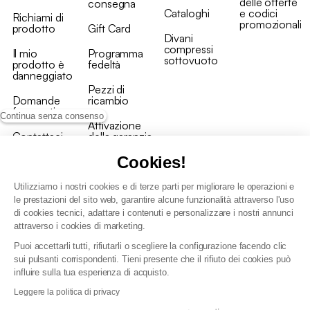
delle offerte
consegna
Cataloghi
e codici
Richiami di
promozionali
prodotto
Gift Card
Divani
compressi
Il mio
Programma
sottovuoto
prodotto è
fedeltà
danneggiato
Pezzi di
Domande
ricambio
frequenti
Continua senza consenso
Attivazione
Contattaci
della garanzia
Cookies!
Utilizziamo i nostri cookies e di terze parti per migliorare le operazioni e
le prestazioni del sito web, garantire alcune funzionalità attraverso l'uso
di cookies tecnici, adattare i contenuti e personalizzare i nostri annunci
Condizioni generali vendita
attraverso i cookies di marketing.
Condizioni Generali d'Uso del Programma Fedeltà
Puoi accettarli tutti, rifiutarli o scegliere la configurazione facendo clic
Politica di gestione dei dati personali e dei cookie
sui pulsanti corrispondenti. Tieni presente che il rifiuto dei cookies può
Condizioni generali di vendita per clienti professionali
influire sulla tua esperienza di acquisto.
Dichiarazione di accessibilità
Leggere la politica di privacy