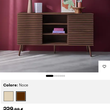
Colore:
Noce
229
,99 €