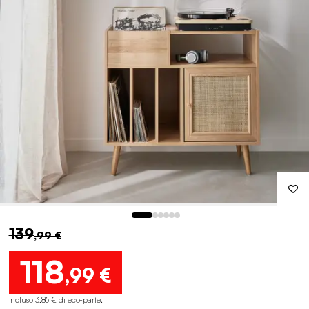
139
,99 €
118
,99 €
incluso 3,86 € di eco-parte
.