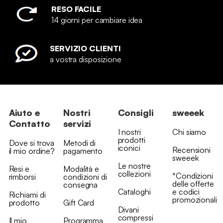
RESO FACILE
14 giorni per cambiare idea
SERVIZIO CLIENTI
a vostra disposizione
Aiuto e
Nostri
Consigli
sweeek
Contatto
servizi
I nostri
Chi siamo
prodotti
Dove si trova
Metodi di
iconici
Recensioni
il mio ordine?
pagamento
sweeek
Le nostre
Resi e
Modalità e
collezioni
*Condizioni
rimborsi
condizioni di
delle offerte
consegna
Cataloghi
e codici
Richiami di
promozionali
prodotto
Gift Card
Divani
compressi
Il mio
Programma