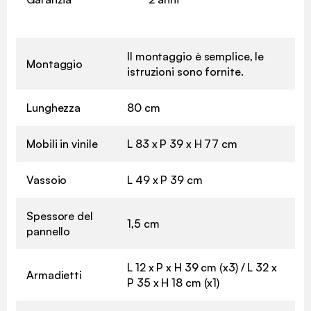
Il montaggio è semplice, le
Montaggio
istruzioni sono fornite.
Lunghezza
80 cm
Mobili in vinile
L 83 x P 39 x H 77 cm
Vassoio
L 49 x P 39 cm
Spessore del
1,5 cm
pannello
L 12 x P x H 39 cm (x3) / L 32 x
Armadietti
P 35 x H 18 cm (x1)