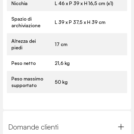
Nicchia
L 46 x P 39 x H 16,5 cm (x1)
Spazio di
L 39 x P 37,5 x H 39 cm
archiviazione
Altezza dei
17 cm
piedi
Peso netto
21,6 kg
Peso massimo
50 kg
supportato
Domande clienti