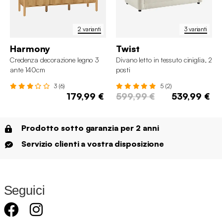
2 varianti
3 varianti
Harmony
Twist
Credenza decorazione legno 3
Divano letto in tessuto ciniglia, 2
ante 140cm
posti
3 (6)
5 (2)
179,99 €
599,99 €
539,99 €
Prodotto sotto garanzia per 2 anni
Servizio clienti a vostra disposizione
Seguici