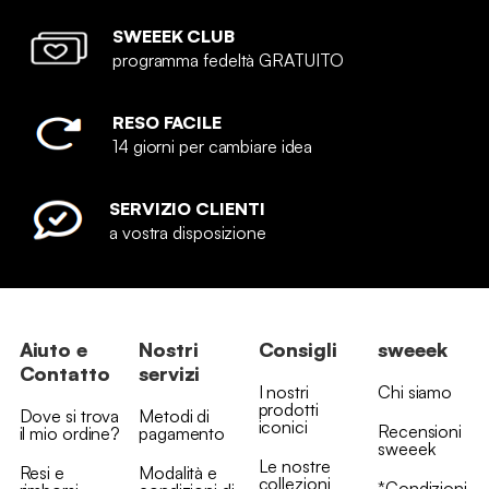
SWEEEK CLUB
programma fedeltà GRATUITO
RESO FACILE
14 giorni per cambiare idea
SERVIZIO CLIENTI
a vostra disposizione
Aiuto e
Nostri
Consigli
sweeek
Contatto
servizi
I nostri
Chi siamo
prodotti
Dove si trova
Metodi di
iconici
Recensioni
il mio ordine?
pagamento
sweeek
Le nostre
Resi e
Modalità e
collezioni
*Condizioni