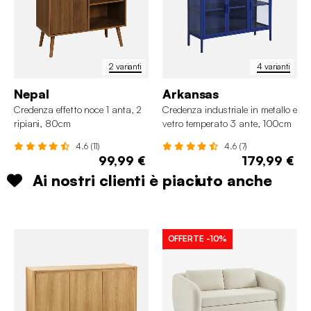
2 varianti
4 varianti
Nepal
Arkansas
Credenza effetto noce 1 anta, 2
Credenza industriale in metallo e
ripiani, 80cm
vetro temperato 3 ante, 100cm
4.6 (11)
4.6 (7)
99,99 €
179,99 €
Ai nostri clienti è piaciuto anche
OFFERTE
-10%