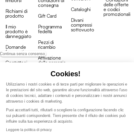
rimborsi
condizioni di
delle offerte
consegna
Cataloghi
e codici
Richiami di
promozionali
prodotto
Gift Card
Divani
compressi
Il mio
Programma
sottovuoto
prodotto è
fedeltà
danneggiato
Pezzi di
Domande
ricambio
frequenti
Continua senza consenso
Attivazione
Contattaci
della garanzia
Cookies!
Utilizziamo i nostri cookies e di terze parti per migliorare le operazioni e
le prestazioni del sito web, garantire alcune funzionalità attraverso l'uso
di cookies tecnici, adattare i contenuti e personalizzare i nostri annunci
Condizioni generali vendita
attraverso i cookies di marketing.
Condizioni Generali d'Uso del Programma Fedeltà
Puoi accettarli tutti, rifiutarli o scegliere la configurazione facendo clic
Politica di gestione dei dati personali e dei cookie
sui pulsanti corrispondenti. Tieni presente che il rifiuto dei cookies può
Condizioni generali di vendita per clienti professionali
influire sulla tua esperienza di acquisto.
Dichiarazione di accessibilità
Leggere la politica di privacy