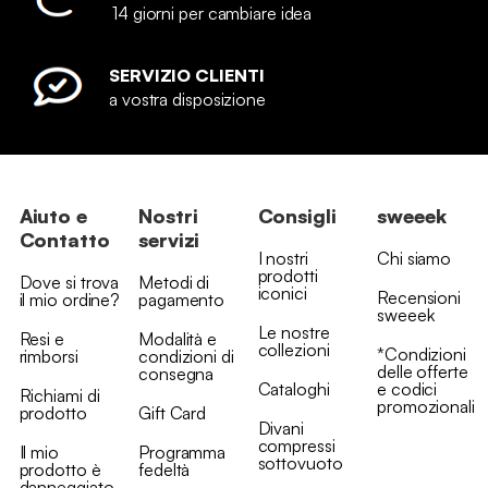
14 giorni per cambiare idea
SERVIZIO CLIENTI
a vostra disposizione
Aiuto e
Nostri
Consigli
sweeek
Contatto
servizi
I nostri
Chi siamo
prodotti
Dove si trova
Metodi di
iconici
Recensioni
il mio ordine?
pagamento
sweeek
Le nostre
Resi e
Modalità e
collezioni
*Condizioni
rimborsi
condizioni di
delle offerte
consegna
Cataloghi
e codici
Richiami di
promozionali
prodotto
Gift Card
Divani
compressi
Il mio
Programma
sottovuoto
prodotto è
fedeltà
danneggiato