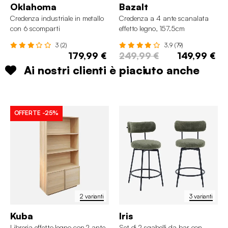
Oklahoma
Bazalt
Credenza industriale in metallo
Credenza a 4 ante scanalata
con 6 scomparti
effetto legno, 157.5cm
3 (2)
3.9 (79)
179,99 €
249,99 €
149,99 €
Ai nostri clienti è piaciuto anche
OFFERTE
-25%
2 varianti
3 varianti
Kuba
Iris
Libreria effetto legno con 2 ante
Set di 2 sgabelli da bar con