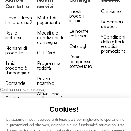
Contatto
servizi
I nostri
Chi siamo
prodotti
Dove si trova
Metodi di
iconici
Recensioni
il mio ordine?
pagamento
sweeek
Le nostre
Resi e
Modalità e
collezioni
*Condizioni
rimborsi
condizioni di
delle offerte
consegna
Cataloghi
e codici
Richiami di
promozionali
prodotto
Gift Card
Divani
compressi
Il mio
Programma
sottovuoto
prodotto è
fedeltà
danneggiato
Pezzi di
Domande
ricambio
frequenti
Continua senza consenso
Attivazione
Contattaci
della garanzia
Cookies!
Utilizziamo i nostri cookies e di terze parti per migliorare le operazioni e
le prestazioni del sito web, garantire alcune funzionalità attraverso l'uso
di cookies tecnici, adattare i contenuti e personalizzare i nostri annunci