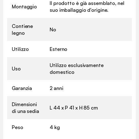
Il prodotto è già assemblato, nel
Montaggio
suo imballaggio d'origine.
Contiene
No
legno
Utilizzo
Esterno
Utilizzo esclusivamente
Uso
domestico
Garanzia
2 anni
Dimensioni
L 44 x P 41 x H 85 cm
di una sedia
Peso
4 kg