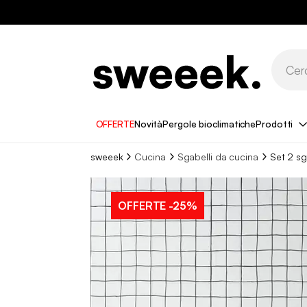
OFFERTE
Novità
Pergole bioclimatiche
Prodotti
sweeek
Cucina
Sgabelli da cucina​
Set 2 sga
OFFERTE
-25%