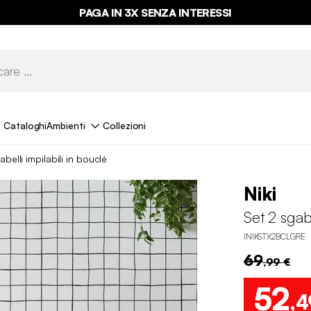
PAGA IN 3X SENZA INTERESSI
Cataloghi
Ambienti
Collezioni
belli impilabili in bouclé
Niki
Set 2 sgabe
INIKSTX2BCLGRE
69
,99 €
52
,4