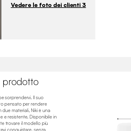
Vedere le foto dei clienti 3
 prodotto
e sorprendervi. Il suo
ato pensato per rendere
n due materiali, Niki è una
 e resistente. Disponibile in
e trovare il modello più
tevi conquistare, senza