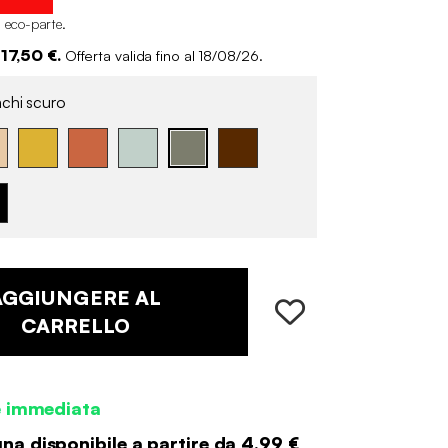
i eco-parte
.
 17,50 €.
Offerta valida fino al 18/08/26.
chi scuro
AGGIUNGERE AL
CARRELLO
e immediata
a disponibile a partire da
4.99 €