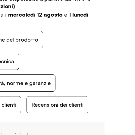
zioni
)
a il
mercoledì 12 agosto
e il
lunedì
ne del prodotto
ecnica
ità, norme e garanzie
lienti
Recensioni dei clienti