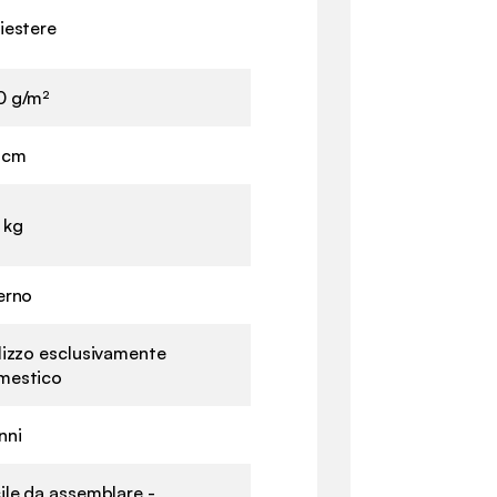
iestere
0 g/m²
 cm
 kg
erno
lizzo esclusivamente
mestico
nni
ile da assemblare -