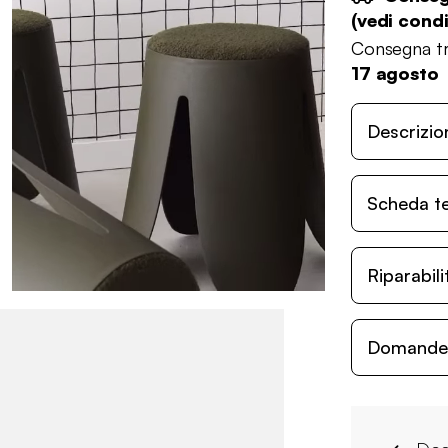
(
vedi condi
Consegna tr
17 agosto
Descrizio
Scheda t
Riparabil
Domande c