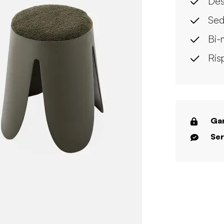
Des
Sed
Bi-
Ris
Gar
Ser