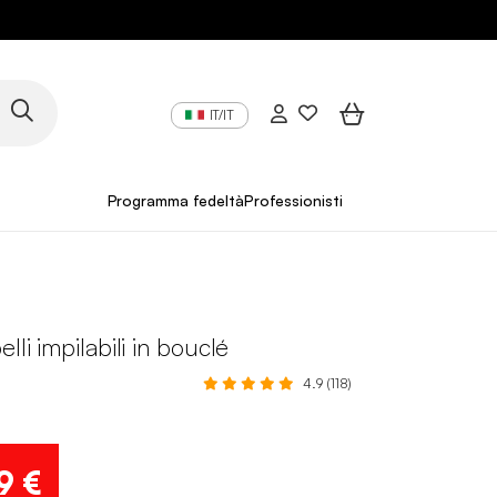
IT/IT
Programma fedeltà
Professionisti
lli impilabili in bouclé
4.9 (118)
9 €