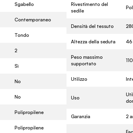
Sgabello
Rivestimento del
Pol
sedile
Contemporaneo
Densità del tessuto
28
Tondo
Altezza della seduta
46
2
Peso massimo
110
supportato
Sì
Utilizzo
Int
No
Uti
No
Uso
do
Polipropilene
Garanzia
2 a
Polipropilene
Fac