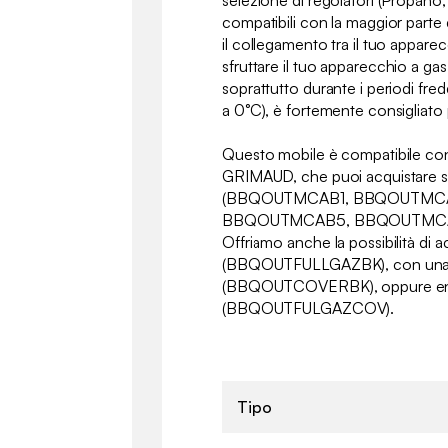
compatibili con la maggior parte 
il collegamento tra il tuo appare
sfruttare il tuo apparecchio a ga
soprattutto durante i periodi fred
a 0°C), è fortemente consigliato p
Questo mobile è compatibile con 
GRIMAUD, che puoi acquistare 
(BBQOUTMCAB1, BBQOUTMC
BBQOUTMCAB5, BBQOUTMCA
Offriamo anche la possibilità di 
(BBQOUTFULLGAZBK), con una cop
(BBQOUTCOVERBK), oppure en
(BBQOUTFULGAZCOV).
Tipo