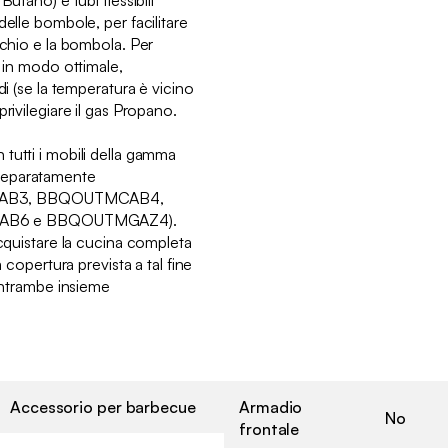
delle bombole, per facilitare
cchio e la bombola. Per
s in modo ottimale,
di (se la temperatura è vicino
rivilegiare il gas Propano.
tutti i mobili della gamma
separatamente
AB3, BBQOUTMCAB4,
B6 e BBQOUTMGAZ4).
acquistare la cucina completa
ertura prevista a tal fine
trambe insieme
Accessorio per barbecue
Armadio
No
frontale