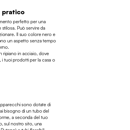
 pratico
emento perfetto per una
 stilosa. Può servire da
ionare. Il suo colore nero e
scono un aspetto senza tempo
terno.
ripiano in acciaio, dove
e, i tuoi prodotti per la casa o
i apparecchi sono dotate di
ai bisogno di un tubo del
forme, a seconda del tuo
, sul nostro sito, una
utano) e tubi flessibili