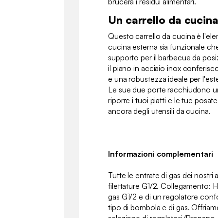
brucerà i residui alimentari.
Un carrello da cucina
Questo carrello da cucina è l'el
cucina esterna sia funzionale che
supporto per il barbecue da posiz
il piano in acciaio inox conferi
e una robustezza ideale per l'es
Le sue due porte racchiudono un 
riporre i tuoi piatti e le tue posat
ancora degli utensili da cucina.
Informazioni complementari
Tutte le entrate di gas dei nostr
filettature G1/2. Collegamento: H
gas G1/2 e di un regolatore con
tipo di bombola e di gas. Offriamo
selezione di regolatori (Propano, B