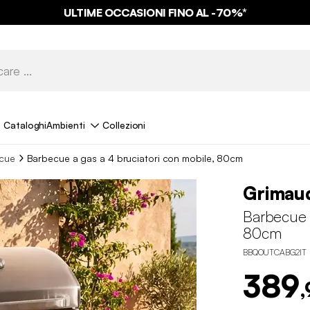
ULTIME OCCASIONI FINO AL -70%*
Cataloghi
Ambienti
Collezioni
cue
Barbecue a gas a 4 bruciatori con mobile, 80cm
Grimau
Barbecue a
80cm
BBQOUTCABG2IT
389
,