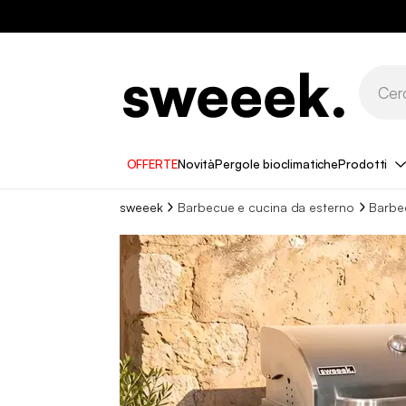
OFFERTE
Novità
Pergole bioclimatiche
Prodotti
sweeek
Barbecue e cucina da esterno
Barbe