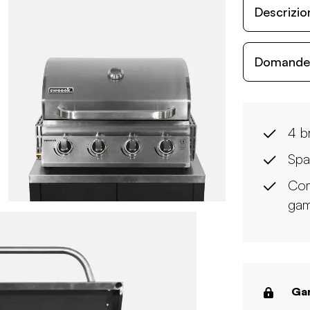
Descrizio
Domande c
4 br
Spa
Com
ga
Gar