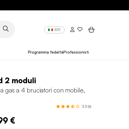
IT/IT
Programma fedeltà
Professionisti
d 2 moduli
 gas a 4 bruciatori con mobile,
3.3 (6)
99 €