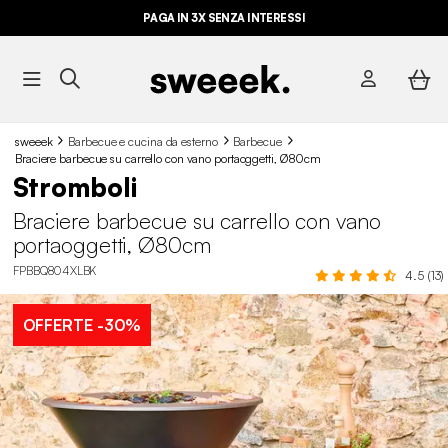
PAGA IN 3X SENZA INTERESSI
sweeek
Barbecue e cucina da esterno
Barbecue
Braciere barbecue su carrello con vano portaoggetti, Ø80cm
Stromboli
Braciere barbecue su carrello con vano
portaoggetti, Ø80cm
FPBBQ804XLBK
4.5 (13)
OFFERTE
-30%