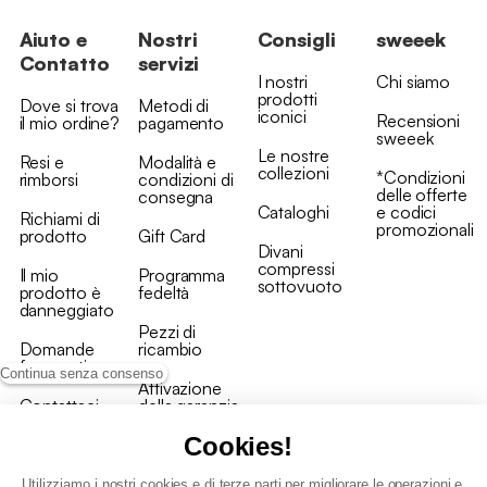
Aiuto e
Nostri
Consigli
sweeek
Contatto
servizi
I nostri
Chi siamo
prodotti
Dove si trova
Metodi di
iconici
Recensioni
il mio ordine?
pagamento
sweeek
Le nostre
Resi e
Modalità e
collezioni
*Condizioni
rimborsi
condizioni di
delle offerte
consegna
Cataloghi
e codici
Richiami di
promozionali
prodotto
Gift Card
Divani
compressi
Il mio
Programma
sottovuoto
prodotto è
fedeltà
danneggiato
Pezzi di
Domande
ricambio
frequenti
Continua senza consenso
Attivazione
Contattaci
della garanzia
Cookies!
Utilizziamo i nostri cookies e di terze parti per migliorare le operazioni e