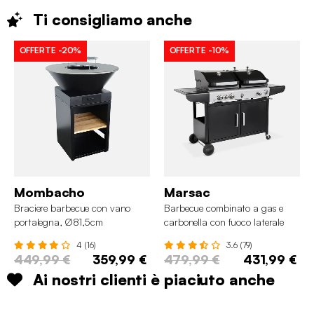
Ti consigliamo
anche
OFFERTE
-20%
OFFERTE
-10%
Mombacho
Marsac
Braciere barbecue con vano
Barbecue combinato a gas e
portalegna, Ø81,5cm
carbonella con fuoco laterale
4 (16)
3.6 (79)
449,99 €
359,99 €
479,99 €
431,99 €
Ai nostri clienti è piaciuto anche