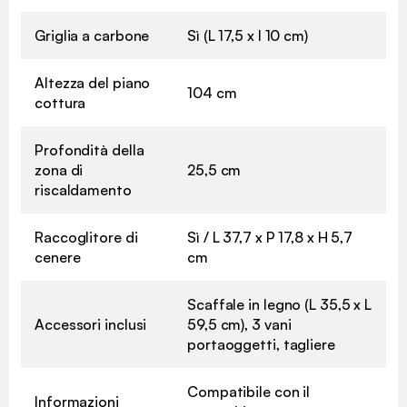
Griglia a carbone
Sì (L 17,5 x l 10 cm)
Altezza del piano
104 cm
cottura
Profondità della
zona di
25,5 cm
riscaldamento
Raccoglitore di
Sì / L 37,7 x P 17,8 x H 5,7
cenere
cm
Scaffale in legno (L 35,5 x L
Accessori inclusi
59,5 cm), 3 vani
portaoggetti, tagliere
Compatibile con il
Informazioni