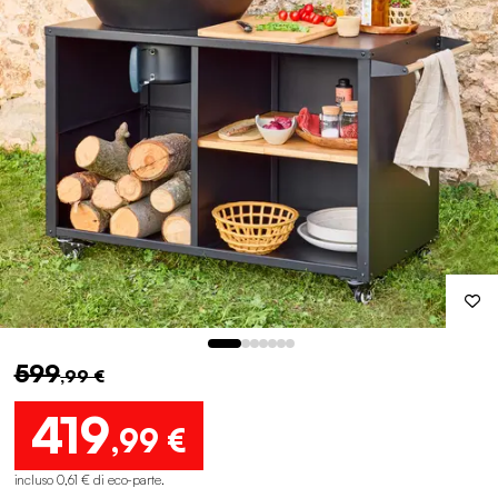
599
,99 €
419
,99 €
incluso 0,61 € di eco-parte
.