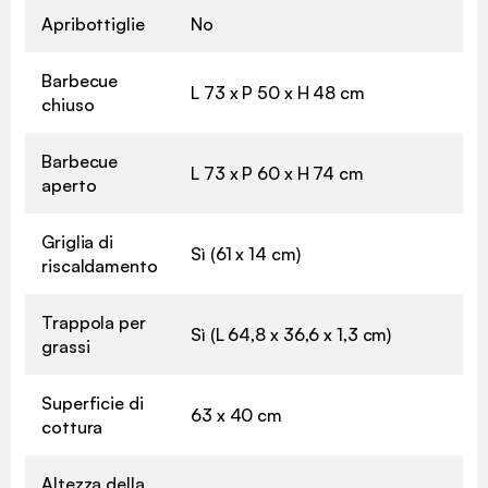
Apribottiglie
No
Barbecue
L 73 x P 50 x H 48 cm
chiuso
Barbecue
L 73 x P 60 x H 74 cm
aperto
Griglia di
Sì (61 x 14 cm)
riscaldamento
Trappola per
Sì (L 64,8 x 36,6 x 1,3 cm)
grassi
Superficie di
63 x 40 cm
cottura
Altezza della