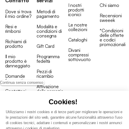
Contatto
servizi
I nostri
Chi siamo
prodotti
Dove si trova
Metodi di
iconici
Recensioni
il mio ordine?
pagamento
sweeek
Le nostre
Resi e
Modalità e
collezioni
*Condizioni
rimborsi
condizioni di
delle offerte
consegna
Cataloghi
e codici
Richiami di
promozionali
prodotto
Gift Card
Divani
compressi
Il mio
Programma
sottovuoto
prodotto è
fedeltà
danneggiato
Pezzi di
Domande
ricambio
frequenti
Continua senza consenso
Attivazione
Contattaci
della garanzia
Cookies!
Utilizziamo i nostri cookies e di terze parti per migliorare le operazioni e
le prestazioni del sito web, garantire alcune funzionalità attraverso l'uso
di cookies tecnici, adattare i contenuti e personalizzare i nostri annunci
Condizioni generali vendita
attraverso i cookies di marketing.