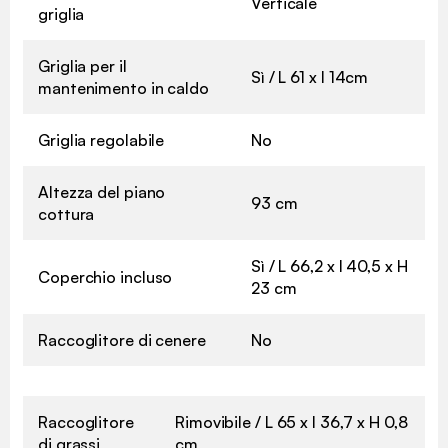
Verticale
griglia
Griglia per il
Sì / L 61 x l 14cm
mantenimento in caldo
Griglia regolabile
No
Altezza del piano
93 cm
cottura
Sì / L 66,2 x l 40,5 x H
Coperchio incluso
23 cm
Raccoglitore di cenere
No
Raccoglitore
Rimovibile / L 65 x l 36,7 x H 0,8
di grassi
cm