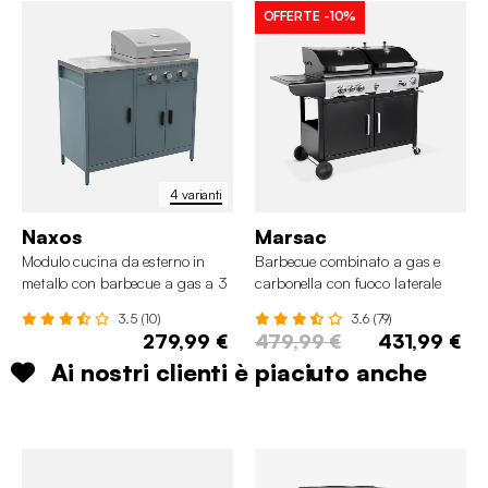
OFFERTE
-10%
4 varianti
Naxos
Marsac
Modulo cucina da esterno in
Barbecue combinato a gas e
metallo con barbecue a gas a 3
carbonella con fuoco laterale
bruciatori
3.5 (10)
3.6 (79)
279,99 €
479,99 €
431,99 €
Ai nostri clienti è piaciuto anche