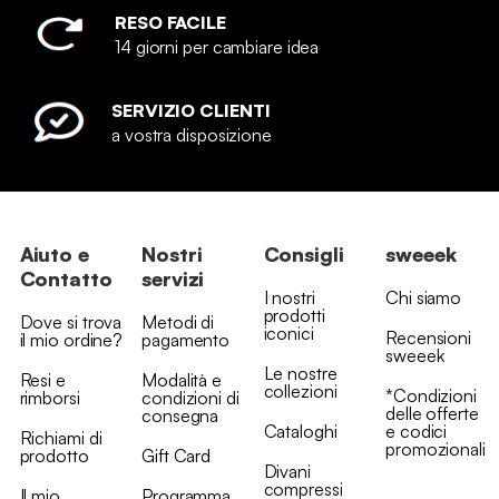
RESO FACILE
14 giorni per cambiare idea
SERVIZIO CLIENTI
a vostra disposizione
Aiuto e
Nostri
Consigli
sweeek
Contatto
servizi
I nostri
Chi siamo
prodotti
Dove si trova
Metodi di
iconici
Recensioni
il mio ordine?
pagamento
sweeek
Le nostre
Resi e
Modalità e
collezioni
*Condizioni
rimborsi
condizioni di
delle offerte
consegna
Cataloghi
e codici
Richiami di
promozionali
prodotto
Gift Card
Divani
compressi
Il mio
Programma