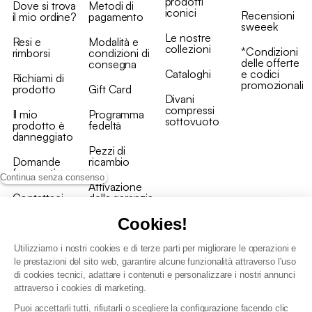
prodotti
Dove si trova
Metodi di
iconici
Recensioni
il mio ordine?
pagamento
sweeek
Le nostre
Resi e
Modalità e
collezioni
*Condizioni
rimborsi
condizioni di
delle offerte
consegna
Cataloghi
e codici
Richiami di
promozionali
prodotto
Gift Card
Divani
compressi
Il mio
Programma
sottovuoto
prodotto è
fedeltà
danneggiato
Pezzi di
Domande
ricambio
frequenti
Continua senza consenso
Attivazione
Contattaci
della garanzia
Cookies!
Utilizziamo i nostri cookies e di terze parti per migliorare le operazioni e
le prestazioni del sito web, garantire alcune funzionalità attraverso l'uso
di cookies tecnici, adattare i contenuti e personalizzare i nostri annunci
Condizioni generali vendita
attraverso i cookies di marketing.
Condizioni Generali d'Uso del Programma Fedeltà
Puoi accettarli tutti, rifiutarli o scegliere la configurazione facendo clic