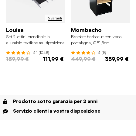
6 varianti
Louisa
Mombacho
Set 2 lettini prendisole in
Braciere barbecue con vano
alluminio textilene multiposizione
portalegna, Ø81,5cm
4.1 (1048)
4 (16)
159,99 €
111,99 €
449,99 €
359,99 €
Prodotto sotto garanzia per 2 anni
Servizio clienti a vostra disposizione