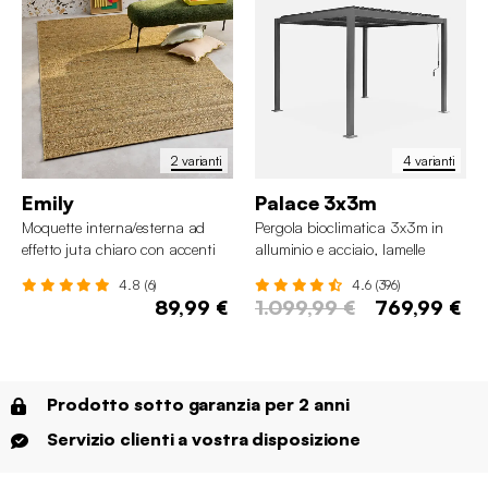
2 varianti
4 varianti
Emily
Palace 3x3m
Moquette interna/esterna ad
Pergola bioclimatica 3x3m in
effetto juta chiaro con accenti
alluminio e acciaio, lamelle
colorati
orientabili
4.8 (6)
4.6 (396)
89,99 €
1.099,99 €
769,99 €
Prodotto sotto garanzia per 2 anni
Servizio clienti a vostra disposizione