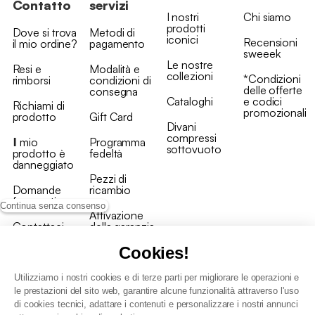
Contatto
servizi
I nostri
Chi siamo
prodotti
Dove si trova
Metodi di
iconici
Recensioni
il mio ordine?
pagamento
sweeek
Le nostre
Resi e
Modalità e
collezioni
*Condizioni
rimborsi
condizioni di
delle offerte
consegna
Cataloghi
e codici
Richiami di
promozionali
prodotto
Gift Card
Divani
compressi
Il mio
Programma
sottovuoto
prodotto è
fedeltà
danneggiato
Pezzi di
Domande
ricambio
frequenti
Continua senza consenso
Attivazione
Contattaci
della garanzia
Cookies!
Utilizziamo i nostri cookies e di terze parti per migliorare le operazioni e
le prestazioni del sito web, garantire alcune funzionalità attraverso l'uso
di cookies tecnici, adattare i contenuti e personalizzare i nostri annunci
Condizioni generali vendita