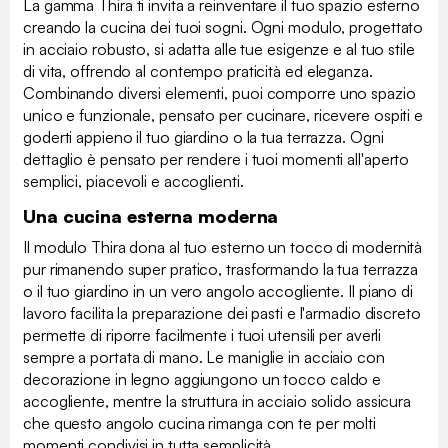
La gamma Thira ti invita a reinventare il tuo spazio esterno
creando la cucina dei tuoi sogni. Ogni modulo, progettato
in acciaio robusto, si adatta alle tue esigenze e al tuo stile
di vita, offrendo al contempo praticità ed eleganza.
Combinando diversi elementi, puoi comporre uno spazio
unico e funzionale, pensato per cucinare, ricevere ospiti e
goderti appieno il tuo giardino o la tua terrazza. Ogni
dettaglio è pensato per rendere i tuoi momenti all'aperto
semplici, piacevoli e accoglienti.
Una cucina esterna moderna
Il modulo Thira dona al tuo esterno un tocco di modernità
pur rimanendo super pratico, trasformando la tua terrazza
o il tuo giardino in un vero angolo accogliente. Il piano di
lavoro facilita la preparazione dei pasti e l'armadio discreto
permette di riporre facilmente i tuoi utensili per averli
sempre a portata di mano. Le maniglie in acciaio con
decorazione in legno aggiungono un tocco caldo e
accogliente, mentre la struttura in acciaio solido assicura
che questo angolo cucina rimanga con te per molti
momenti condivisi in tutta semplicità.