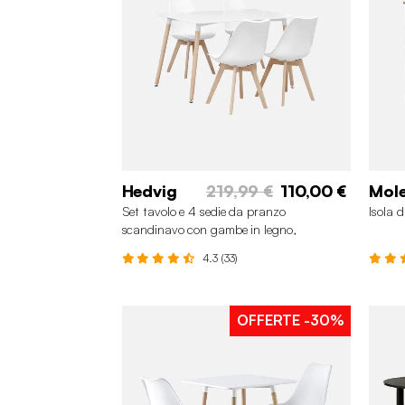
Hedvig
219,99 €
110,00 €
Mol
Set tavolo e 4 sedie da pranzo
Isola 
scandinavo con gambe in legno,
120x80cm
4.3 (33)
OFFERTE
-30%