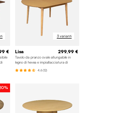
ti
3 varianti
99 €
Lisa
299,99 €
ibile
Tavolo da pranzo ovale allungabile in
di
legno di hevea e impiallacciatura di
quercia 4-6 posti
4.6 (12)
20%