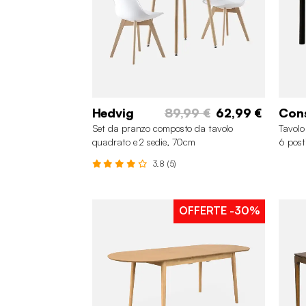
Hedvig
89,99 €
62,99 €
Con
Set da pranzo composto da tavolo
Tavolo
quadrato e 2 sedie, 70cm
6 post
3.8 (5)
OFFERTE
-30%