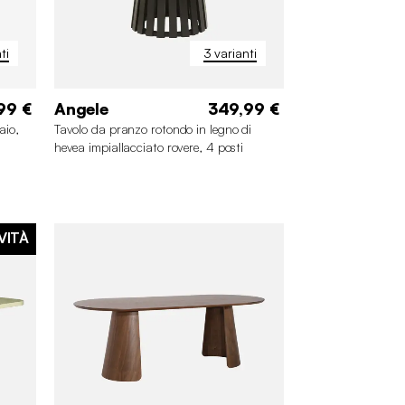
ti
3 varianti
99 €
Angele
349,99 €
aio,
Tavolo da pranzo rotondo in legno di
hevea impiallacciato rovere, 4 posti
VITÀ