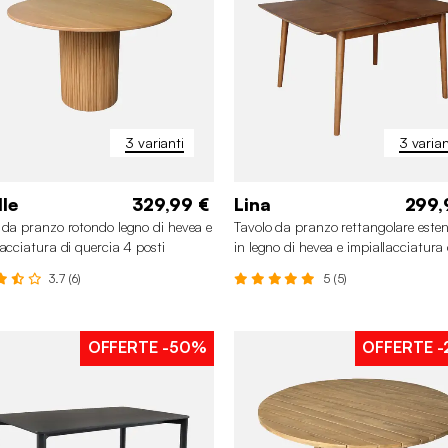
3 varianti
3 varian
lle
329,99 €
Lina
299,
 da pranzo rotondo legno di hevea e
Tavolo da pranzo rettangolare estens
lacciatura di quercia 4 posti
in legno di hevea e impiallacciatura 
quercia 4-6 posti
3.7 (6)
5 (5)
OFFERTE
-50%
OFFERTE
-