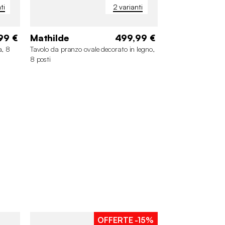
ti
2 varianti
99 €
Mathilde
499,99 €
a, 8
Tavolo da pranzo ovale decorato in legno,
8 posti
OFFERTE
-15%