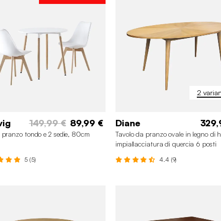
2 varian
vig
149,99 €
89,99 €
Diane
329,
 pranzo tondo e 2 sedie, 80cm
Tavolo da pranzo ovale in legno di 
impiallacciatura di quercia 6 posti
5 (5)
4.4 (9)