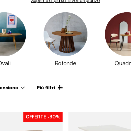
Saperne di più su Tavoli da pranzo
Ovali
Rotonde
Quadr
ensione
Più filtri
OFFERTE
-30%