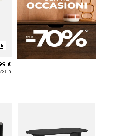
ti
99 €
ole in