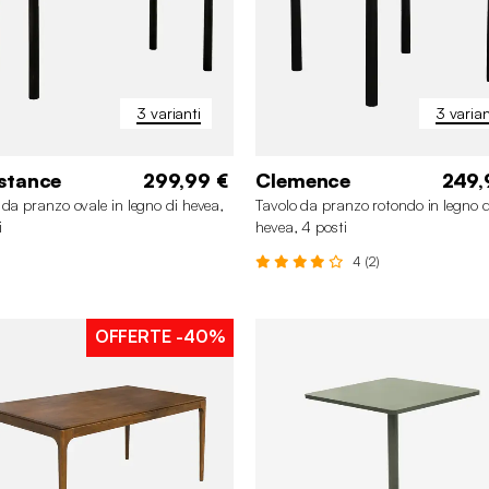
3 varianti
3 varian
stance
299,99 €
Clemence
249,
 da pranzo ovale in legno di hevea,
Tavolo da pranzo rotondo in legno d
i
hevea, 4 posti
4 (2)
OFFERTE
-40%