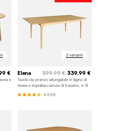
ti
2 varianti
99 €
Elena
399,99 €
339,99 €
hevea e
Tavolo da pranzo allungabile in legno di
hevea e impiallacciatura di frassino, 6-8
posti
4.5 (10)