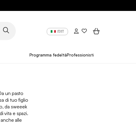
IT/IT
Programma fedeltà
Professionisti
Da un pasto
 di tuo figlio
to, da sweeek
di vita e spazi.
 anche alle