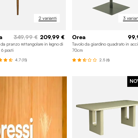
2 varianti
3 varian
a
349,99 €
209,99 €
Orea
99,
 da pranzo rettangolare in legno di
Tavolo da giardino quadrato in acci
 6 posti
70cm
4.7 (15)
2.5 (6)
NO