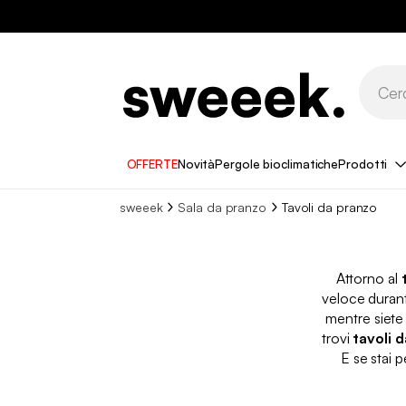
OFFERTE
Novità
Pergole bioclimatiche
Prodotti
sweeek
Sala da pranzo
Tavoli da pranzo
Attorno al
veloce durant
mentre siete
trovi
tavoli 
E se stai 