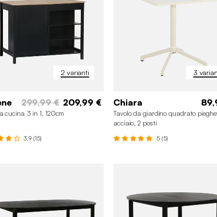
2 varianti
3 varian
ene
299,99 €
209,99 €
Chiara
89,
da cucina 3 in 1, 120cm
Tavolo da giardino quadrato pieghev
acciaio, 2 posti
3.9 (15)
5 (5)