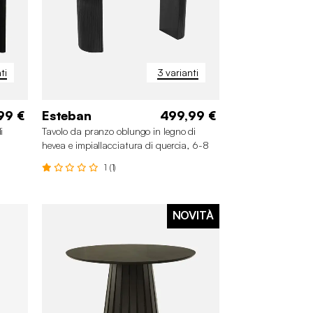
ti
3 varianti
99 €
Esteban
499,99 €
i
Tavolo da pranzo oblungo in legno di
hevea e impiallacciatura di quercia, 6-8
posti
1 (1)
NOVITÀ