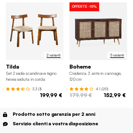
OFFERTE
-15%
2 varianti
5 varianti
Tilda
Boheme
Set 2 sedie scandinave legno
Credenza 3 ante in cannage,
hevea seduta in corda
120 cm
3.3 (3)
4.1 (251)
199,99 €
179,99 €
152,99 €
Prodotto sotto garanzia per 2 anni
Servizio clienti a vostra disposizione