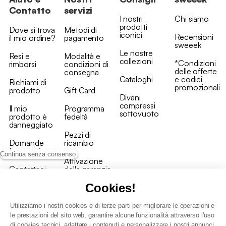
Contatto
servizi
I nostri
Chi siamo
prodotti
Dove si trova
Metodi di
iconici
Recensioni
il mio ordine?
pagamento
sweeek
Le nostre
Resi e
Modalità e
collezioni
*Condizioni
rimborsi
condizioni di
delle offerte
consegna
Cataloghi
e codici
Richiami di
promozionali
prodotto
Gift Card
Divani
compressi
Il mio
Programma
sottovuoto
prodotto è
fedeltà
danneggiato
Pezzi di
Domande
ricambio
frequenti
Continua senza consenso
Attivazione
Contattaci
della garanzia
Cookies!
Utilizziamo i nostri cookies e di terze parti per migliorare le operazioni e
le prestazioni del sito web, garantire alcune funzionalità attraverso l'uso
di cookies tecnici, adattare i contenuti e personalizzare i nostri annunci