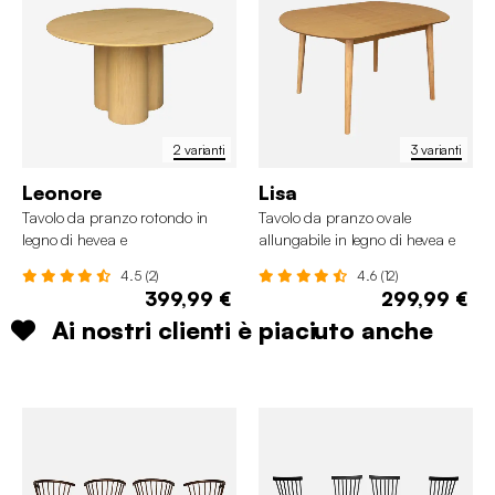
2 varianti
3 varianti
Leonore
Lisa
Tavolo da pranzo rotondo in
Tavolo da pranzo ovale
legno di hevea e
allungabile in legno di hevea e
impiallacciatura di quercia, 4
impiallacciatura di quercia 4-6
4.5 (2)
4.6 (12)
posti
posti
399,99 €
299,99 €
Ai nostri clienti è piaciuto anche