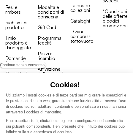
sweeek
Le nostre
Resi e
Modalità e
collezioni
*Condizioni
rimborsi
condizioni di
delle offerte
consegna
Cataloghi
e codici
Richiami di
promozionali
prodotto
Gift Card
Divani
compressi
Il mio
Programma
sottovuoto
prodotto è
fedeltà
danneggiato
Pezzi di
Domande
ricambio
frequenti
Continua senza consenso
Attivazione
Contattaci
della garanzia
Cookies!
Utilizziamo i nostri cookies e di terze parti per migliorare le operazioni e
le prestazioni del sito web, garantire alcune funzionalità attraverso l'uso
di cookies tecnici, adattare i contenuti e personalizzare i nostri annunci
Condizioni generali vendita
attraverso i cookies di marketing.
Condizioni Generali d'Uso del Programma Fedeltà
Puoi accettarli tutti, rifiutarli o scegliere la configurazione facendo clic
Politica di gestione dei dati personali e dei cookie
sui pulsanti corrispondenti. Tieni presente che il rifiuto dei cookies può
Condizioni generali di vendita per clienti professionali
influire sulla tua esperienza di acquisto.