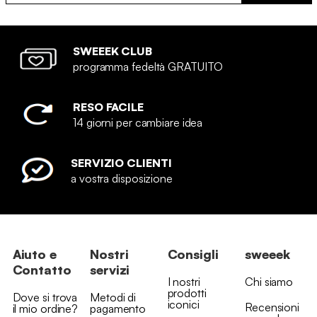
SWEEEK CLUB
programma fedeltà GRATUITO
RESO FACILE
14 giorni per cambiare idea
SERVIZIO CLIENTI
a vostra disposizione
Aiuto e
Nostri
Consigli
sweeek
Contatto
servizi
I nostri
Chi siamo
prodotti
Dove si trova
Metodi di
iconici
Recensioni
il mio ordine?
pagamento