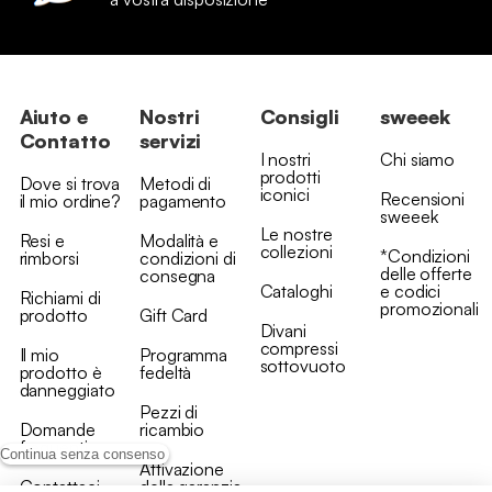
Aiuto e
Nostri
Consigli
sweeek
Contatto
servizi
I nostri
Chi siamo
prodotti
Dove si trova
Metodi di
iconici
Recensioni
il mio ordine?
pagamento
sweeek
Le nostre
Resi e
Modalità e
collezioni
*Condizioni
rimborsi
condizioni di
delle offerte
consegna
Cataloghi
e codici
Richiami di
promozionali
prodotto
Gift Card
Divani
compressi
Il mio
Programma
sottovuoto
prodotto è
fedeltà
danneggiato
Pezzi di
Domande
ricambio
frequenti
Continua senza consenso
Attivazione
Contattaci
della garanzia