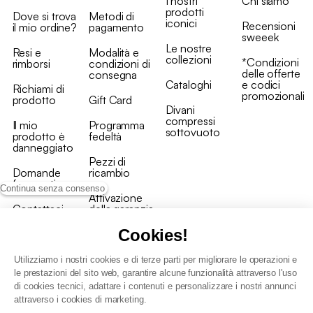
I nostri
Chi siamo
prodotti
Dove si trova
Metodi di
iconici
Recensioni
il mio ordine?
pagamento
sweeek
Le nostre
Resi e
Modalità e
collezioni
*Condizioni
rimborsi
condizioni di
delle offerte
consegna
Cataloghi
e codici
Richiami di
promozionali
prodotto
Gift Card
Divani
compressi
Il mio
Programma
sottovuoto
prodotto è
fedeltà
danneggiato
Pezzi di
Domande
ricambio
frequenti
Continua senza consenso
Attivazione
Contattaci
della garanzia
Cookies!
Utilizziamo i nostri cookies e di terze parti per migliorare le operazioni e
le prestazioni del sito web, garantire alcune funzionalità attraverso l'uso
di cookies tecnici, adattare i contenuti e personalizzare i nostri annunci
Condizioni generali vendita
attraverso i cookies di marketing.
Condizioni Generali d'Uso del Programma Fedeltà