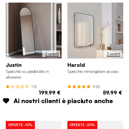
2 varianti
2 varianti
Justin
Harold
Specchio su piedistallo in
Specchio rettangolare acciaio
alluminio
1 (1)
5 (2)
199,99 €
59,99 €
Ai nostri clienti è piaciuto anche
OFFERTE
-10%
OFFERTE
-20%