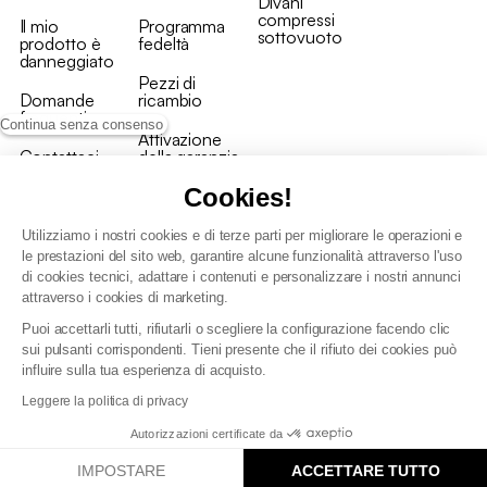
Divani
compressi
Il mio
Programma
sottovuoto
prodotto è
fedeltà
danneggiato
Pezzi di
Domande
ricambio
frequenti
Continua senza consenso
Attivazione
Contattaci
della garanzia
Cookies!
Utilizziamo i nostri cookies e di terze parti per migliorare le operazioni e
le prestazioni del sito web, garantire alcune funzionalità attraverso l'uso
di cookies tecnici, adattare i contenuti e personalizzare i nostri annunci
Condizioni generali vendita
attraverso i cookies di marketing.
Condizioni Generali d'Uso del Programma Fedeltà
Puoi accettarli tutti, rifiutarli o scegliere la configurazione facendo clic
Politica di gestione dei dati personali e dei cookie
sui pulsanti corrispondenti. Tieni presente che il rifiuto dei cookies può
Condizioni generali di vendita per clienti professionali
influire sulla tua esperienza di acquisto.
Dichiarazione di accessibilità
Leggere la politica di privacy
Autorizzazioni certificate da
IMPOSTARE
ACCETTARE TUTTO