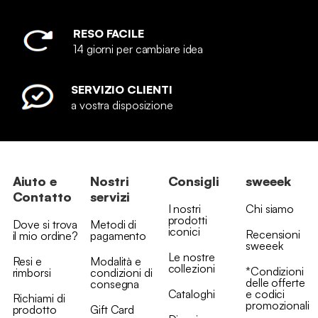
RESO FACILE
14 giorni per cambiare idea
SERVIZIO CLIENTI
a vostra disposizione
Aiuto e
Nostri
Consigli
sweeek
Contatto
servizi
I nostri
Chi siamo
prodotti
Dove si trova
Metodi di
iconici
Recensioni
il mio ordine?
pagamento
sweeek
Le nostre
Resi e
Modalità e
collezioni
*Condizioni
rimborsi
condizioni di
delle offerte
consegna
Cataloghi
e codici
Richiami di
promozionali
prodotto
Gift Card