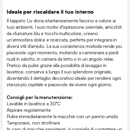
Ideale per riscaldare il tuo interno
Il tappeto Liv dona istantaneamente fascino e calore ai
tuoi ambienti. I suoi motivi d'ispirazione orientale, arricchiti
da sfumature blu e tocchi multicolore, creano
un'atmosfera dolce e ricercata, perfetta per integrarsi in
diversi stili d'arredo. La sua consistenza morbida rende più
piacevole ogni momento, invitando a camminare a piedi
nudi in salotto, in camera da letto o in un angolo relax.
Pratico da pulire grazie alla possibilità di lavaggio in
lavatrice, conserva a lungo il suo splendore originale,
diventando il dettaglio decorativo ideale per rendere ogni
stanza più ospitale e piacevole da vivere ogni giorno.
Consigli per la manutenzione:
Lavabile in lavatrice a 30°C
Aspirare regolarmente
Pulire immediatamente le macchie con un panno umido
Tamponare, non strofinare
In caso di macchie persistenti, si consiglia di contattare un