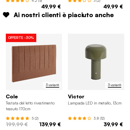
4.2 (5)
3 (2)
49,99 €
49,99 €
Ai nostri clienti è piaciuto anche
OFFERTE
-30%
3 varianti
3 varianti
Cole
Victor
Testata del letto rivestimento
Lampada LED in metallo, 13cm
tessuto 170cm
5 (2)
3.8 (12)
199,99 €
139,99 €
39,99 €