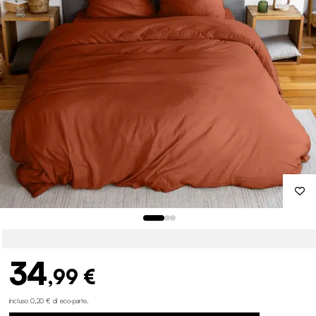
34
,99 €
incluso 0,20 € di eco-parte
.