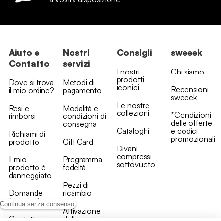
Aiuto e
Nostri
Consigli
sweeek
Contatto
servizi
I nostri
Chi siamo
prodotti
Dove si trova
Metodi di
iconici
Recensioni
il mio ordine?
pagamento
sweeek
Le nostre
Resi e
Modalità e
collezioni
*Condizioni
rimborsi
condizioni di
delle offerte
consegna
Cataloghi
e codici
Richiami di
promozionali
prodotto
Gift Card
Divani
compressi
Il mio
Programma
sottovuoto
prodotto è
fedeltà
danneggiato
Pezzi di
Domande
ricambio
frequenti
Continua senza consenso
Attivazione
Contattaci
della garanzia