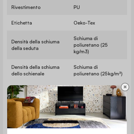
Rivestimento
PU
Etichetta
Oeko-Tex
Schiuma di
Densità della schiuma
poliuretano (25
della seduta
kg/m3)
Densità della schiuma
Schiuma di
dello schienale
poliuretano (25 kg/m³)
✖
Altezza della
76,5 cm
seduta
Profondità del
41 cm
sedile