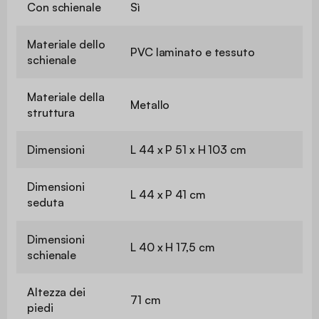
Con schienale
Sì
Materiale dello
PVC laminato e tessuto
schienale
Materiale della
Metallo
struttura
Dimensioni
L 44 x P 51 x H 103 cm
Dimensioni
L 44 x P 41 cm
seduta
Dimensioni
L 40 x H 17,5 cm
schienale
Altezza dei
71 cm
piedi