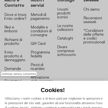
Contatto
servizi
I nostri
Chi siamo
prodotti
Dove si trova
Metodi di
iconici
Recensioni
il mio ordine?
pagamento
sweeek
Le nostre
Resi e
Modalità e
collezioni
*Condizioni
rimborsi
condizioni di
delle offerte
consegna
Cataloghi
e codici
Richiami di
promozionali
prodotto
Gift Card
Divani
compressi
Il mio
Programma
sottovuoto
prodotto è
fedeltà
danneggiato
Pezzi di
Domande
ricambio
frequenti
Continua senza consenso
Attivazione
Contattaci
della garanzia
Cookies!
Utilizziamo i nostri cookies e di terze parti per migliorare le operazioni e
le prestazioni del sito web, garantire alcune funzionalità attraverso l'uso
di cookies tecnici, adattare i contenuti e personalizzare i nostri annunci