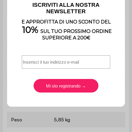
Durezza seduta
Equilibrato
Peso massimo
110 kg per sedile
supportato
Utilizzo
Interno
Utilizzo esclusivamente
Uso
domestico
Garanzia
2 anni
Il montaggio è semplice, le
Montaggio
istruzioni sono fornite.
Peso
5,85 kg