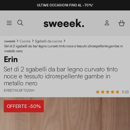
ULTIME OCCASIONI FINO AL -70%*
sweeek
Cucina
Sgabelli da cucina​
Set di 2 sgabelli da bar legno curvato tinto noce e tessuto idrorepellente gambe in
metallo nero
Erin
Set di 2 sgabelli da bar legno curvato tinto
noce e tessuto idrorepellente gambe in
metallo nero
IERBSTWLBFTX2WH
5 (2)
OFFERTE
-50%