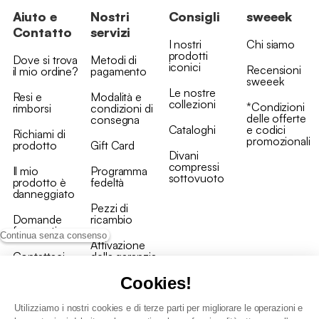
Aiuto e
Nostri
Consigli
sweeek
Contatto
servizi
I nostri
Chi siamo
prodotti
Dove si trova
Metodi di
iconici
Recensioni
il mio ordine?
pagamento
sweeek
Le nostre
Resi e
Modalità e
collezioni
*Condizioni
rimborsi
condizioni di
delle offerte
consegna
Cataloghi
e codici
Richiami di
promozionali
prodotto
Gift Card
Divani
compressi
Il mio
Programma
sottovuoto
prodotto è
fedeltà
danneggiato
Pezzi di
Domande
ricambio
frequenti
Continua senza consenso
Attivazione
Contattaci
della garanzia
Cookies!
Utilizziamo i nostri cookies e di terze parti per migliorare le operazioni e