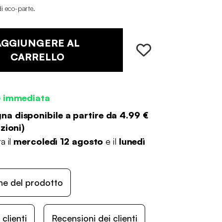
di eco-parte
.
AGGIUNGERE AL
CARRELLO
e immediata
a disponibile a partire da
4.99 €
zioni
)
a il
mercoledì 12 agosto
e il
lunedì
ne del prodotto
lienti
Recensioni dei clienti