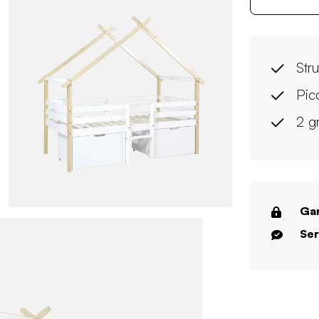
Stru
Pic
2 gr
Gar
Ser