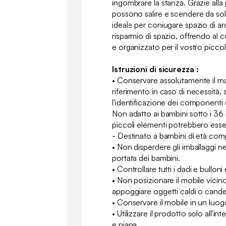
ingombrare la stanza. Grazie alla 
possono salire e scendere da soli,
ideale per coniugare spazio di a
risparmio di spazio, offrendo a
e organizzato per il vostro picco
Istruzioni di sicurezza :
• Conservare assolutamente il ma
riferimento in caso di necessità, 
l'identificazione dei componenti 
Non adatto ai bambini sotto i 36 me
piccoli elementi potrebbero essere
- Destinato a bambini di età comp
• Non disperdere gli imballaggi nel
portata dei bambini.
• Controllare tutti i dadi e bulloni
• Non posizionare il mobile vicin
appoggiare oggetti caldi o cande
• Conservare il mobile in un luog
• Utilizzare il prodotto solo all'in
e piana.