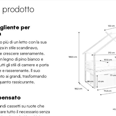
 prodotto
gliente per
a
o più di un letto con la sua
za in stile scandinavo,
 e crescere serenamente.
in legno di pino bianco e
tti gli stili di camere e porta
 e rasserenante. Il suo
nto ai grandi, trasformando
quanto rassicurante.
 pensato
andi cassetti su ruote che
re tutto il necessario senza