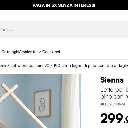
PAGA IN 3X SENZA INTERESSI
Cataloghi
Ambienti
Collezioni
bini
Letto per bambini 90 x 190 cm in legno di pino con rete a doghe
Sienna
Letto per 
pino con r
IKBEDSIENNAWH
299
,