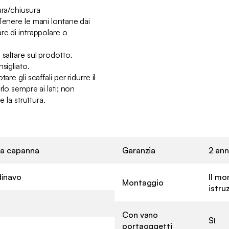
ura/chiusura
Tenere le mani lontane dai
re di intrappolare o
 saltare sul prodotto.
sigliato.
re gli scaffali per ridurre il
rlo sempre ai lati; non
e la struttura.
 a capanna
Garanzia
2 ann
inavo
Il mo
Montaggio
istru
Con vano
Sì
portaoggetti