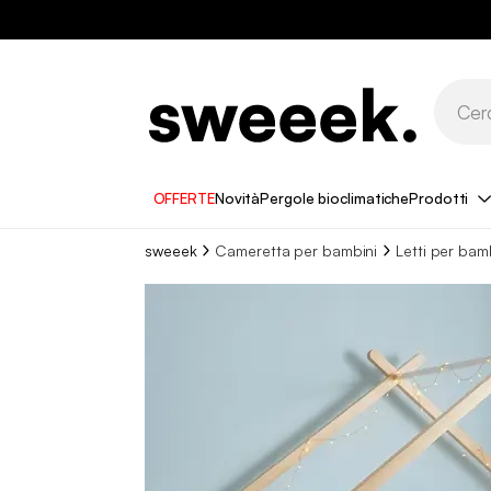
OFFERTE
Novità
Pergole bioclimatiche
Prodotti
sweeek
Cameretta per bambini
Letti per bam