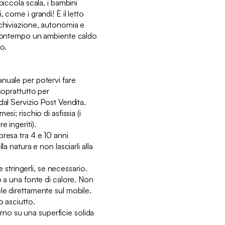
piccola scala, i bambini
 come i grandi! È il letto
rchiviazione, autonomia e
l contempo un ambiente caldo
lo.
nuale per potervi fare
soprattutto per
dal Servizio Post Vendita.
si; rischio di asfissia (i
 ingeriti).
resa tra 4 e 10 anni
la natura e non lasciarli alla
 e stringerli, se necessario.
o a una fonte di calore. Non
le direttamente sul mobile.
o asciutto.
terno su una superficie solida