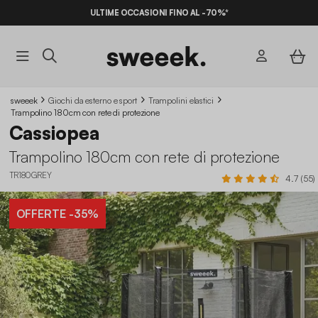
ULTIME OCCASIONI FINO AL -70%*
sweeek
Giochi da esterno e sport
Trampolini elastici
Trampolino 180cm con rete di protezione
Cassiopea
Trampolino 180cm con rete di protezione
TR180GREY
4.7 (55)
OFFERTE
-35%