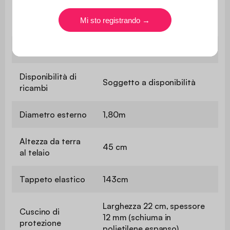
Utilizzo esclusivamente
Uso
domestico
Garanzia
2 anni
Disponibilità di
Soggetto a disponibilità
ricambi
Diametro esterno
1,80m
Altezza da terra
45 cm
al telaio
Tappeto elastico
143cm
Larghezza 22 cm, spessore
Cuscino di
12 mm (schiuma in
protezione
polietilene espanso)