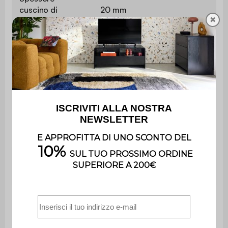
cuscino di
20 mm
✖
protezione
Maglia della rete
3x3 mm
di sicurezza
Info. Rete di
Cerniera zip lampo gialla
sicurezza
Peso massimo
50 kg
supportato
EN71-14. / EN71-1. / EN71-2. /
Norme
EN71-3
Utilizzo
Esterno