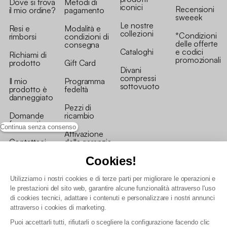
Dove si trova
Metodi di
iconici
Recensioni
il mio ordine?
pagamento
sweeek
Le nostre
Resi e
Modalità e
collezioni
*Condizioni
rimborsi
condizioni di
delle offerte
consegna
Cataloghi
e codici
Richiami di
promozionali
prodotto
Gift Card
Divani
compressi
Il mio
Programma
sottovuoto
prodotto è
fedeltà
danneggiato
Pezzi di
Domande
ricambio
frequenti
Continua senza consenso
Attivazione
Contattaci
della garanzia
Cookies!
Utilizziamo i nostri cookies e di terze parti per migliorare le operazioni e
le prestazioni del sito web, garantire alcune funzionalità attraverso l'uso
di cookies tecnici, adattare i contenuti e personalizzare i nostri annunci
Condizioni generali vendita
attraverso i cookies di marketing.
Condizioni Generali d'Uso del Programma Fedeltà
Puoi accettarli tutti, rifiutarli o scegliere la configurazione facendo clic
Politica di gestione dei dati personali e dei cookie