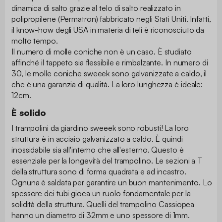
dinamica di salto grazie al telo di salto realizzato in
polipropilene (Permatron) fabbricato negli Stati Uniti. Infatti,
il know-how degli USA in materia di teli è riconosciuto da
molto tempo.
Il numero di molle coniche non è un caso. È studiato
affinché il tappeto sia flessibile e rimbalzante. In numero di
30, le molle coniche sweeek sono galvanizzate a caldo, il
che è una garanzia di qualità. La loro lunghezza è ideale:
12cm.
È solido
I trampolini da giardino sweeek sono robusti! La loro
struttura è in acciaio galvanizzato a caldo. È quindi
inossidabile sia all'interno che all'esterno. Questo è
essenziale per la longevità del trampolino. Le sezioni a T
della struttura sono di forma quadrata e ad incastro.
Ognuna è saldata per garantire un buon mantenimento. Lo
spessore dei tubi gioca un ruolo fondamentale per la
solidità della struttura. Quelli del trampolino Cassiopea
hanno un diametro di 32mm e uno spessore di 1mm.