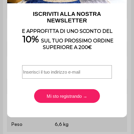
Durezza seduta
Equilibrato
Peso massimo
110 kg per sedile
supportato
Utilizzo
Interno
Utilizzo esclusivamente
Uso
domestico
Garanzia
2 anni
Il montaggio è semplice, le
Montaggio
istruzioni sono fornite.
Peso
6,6 kg