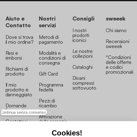
Aiuto e
Nostri
Consigli
sweeek
Contatto
servizi
I nostri
Chi siamo
prodotti
Dove si trova
Metodi di
iconici
Recensioni
il mio ordine?
pagamento
sweeek
Le nostre
Resi e
Modalità e
collezioni
*Condizioni
rimborsi
condizioni di
delle offerte
consegna
Cataloghi
e codici
Richiami di
promozionali
prodotto
Gift Card
Divani
compressi
Il mio
Programma
sottovuoto
prodotto è
fedeltà
danneggiato
Pezzi di
Domande
ricambio
frequenti
Continua senza consenso
Attivazione
Contattaci
della garanzia
Cookies!