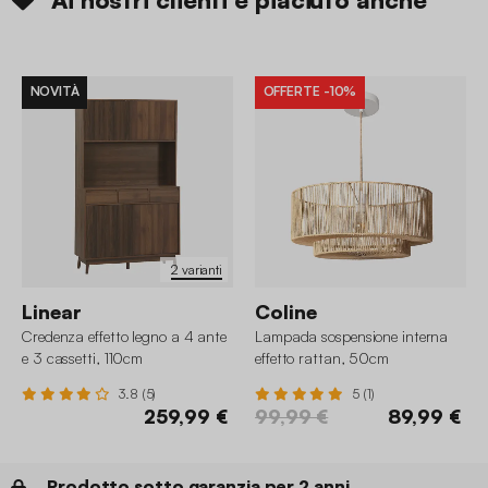
NOVITÀ
OFFERTE
-10%
2 varianti
Linear
Coline
Credenza effetto legno a 4 ante
Lampada sospensione interna
e 3 cassetti, 110cm
effetto rattan, 50cm
3.8 (5)
5 (1)
259,99 €
99,99 €
89,99 €
Prodotto sotto garanzia per 2 anni