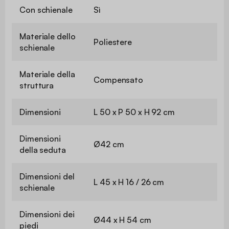
Con schienale
Sì
Materiale dello
Poliestere
schienale
Materiale della
Compensato
struttura
Dimensioni
L 50 x P 50 x H 92 cm
Dimensioni
Ø42 cm
della seduta
Dimensioni del
L 45 x H 16 / 26 cm
schienale
Dimensioni dei
Ø44 x H 54 cm
piedi