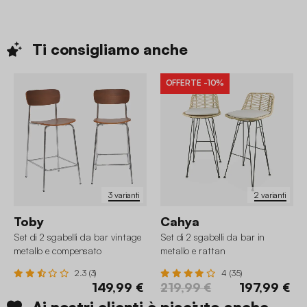
Ti consigliamo
anche
OFFERTE
-10%
3 varianti
2 varianti
Toby
Cahya
Set di 2 sgabelli da bar vintage
Set di 2 sgabelli da bar in
metallo e compensato
metallo e rattan
2.3 (3)
4 (35)
149,99 €
219,99 €
197,99 €
Ai nostri clienti è piaciuto anche