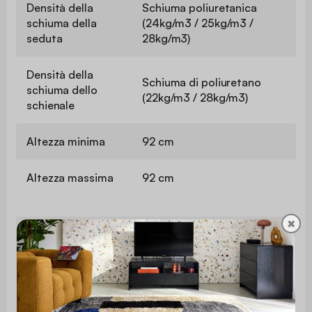
Densità della
Schiuma poliuretanica
schiuma della
(24kg/m3 / 25kg/m3 /
seduta
28kg/m3)
Densità della
Schiuma di poliuretano
schiuma dello
(22kg/m3 / 28kg/m3)
schienale
Altezza minima
92 cm
Altezza massima
92 cm
✖
Altezza della
66 cm
seduta
Profondità del
42 cm
sedile