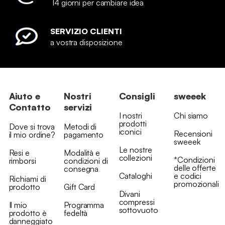
14 giorni per cambiare idea
SERVIZIO CLIENTI
a vostra disposizione
Aiuto e
Nostri
Consigli
sweeek
Contatto
servizi
I nostri
Chi siamo
prodotti
Dove si trova
Metodi di
iconici
Recensioni
il mio ordine?
pagamento
sweeek
Le nostre
Resi e
Modalità e
collezioni
*Condizioni
rimborsi
condizioni di
delle offerte
consegna
Cataloghi
e codici
Richiami di
promozionali
prodotto
Gift Card
Divani
compressi
Il mio
Programma
sottovuoto
prodotto è
fedeltà
danneggiato