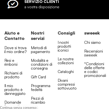
SERVIZIO CLIENTI
a vostra disposizione
Aiuto e
Nostri
Consigli
sweeek
Contatto
servizi
I nostri
Chi siamo
prodotti
Dove si trova
Metodi di
iconici
Recensioni
il mio ordine?
pagamento
sweeek
Le nostre
Resi e
Modalità e
collezioni
*Condizioni
rimborsi
condizioni di
delle offerte
consegna
Cataloghi
e codici
Richiami di
promozionali
prodotto
Gift Card
Divani
compressi
Il mio
Programma
sottovuoto
prodotto è
fedeltà
danneggiato
Pezzi di
Domande
ricambio
frequenti
Continua senza consenso