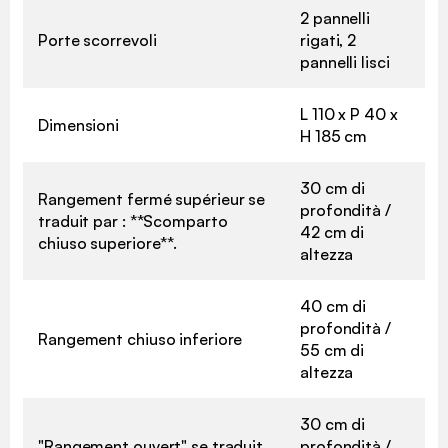
2 pannelli
Porte scorrevoli
rigati, 2
pannelli lisci
L 110 x P 40 x
Dimensioni
H 185 cm
30 cm di
Rangement fermé supérieur se
profondità /
traduit par : **Scomparto
42 cm di
chiuso superiore**.
altezza
40 cm di
profondità /
Rangement chiuso inferiore
55 cm di
altezza
30 cm di
"Rangement ouvert" se traduit
profondità /