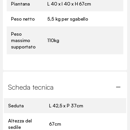
Piantana
L 40 x l 40 x H 67cm
Peso netto
5,5 kg per sgabello
Peso
massimo
110kg
supportato
Scheda tecnica
Seduta
L 42,5 x P 37cm
Altezza del
67cm
sedile