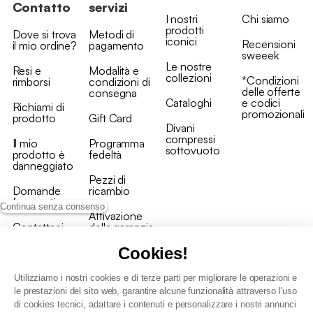
Contatto
servizi
I nostri
Chi siamo
prodotti
Dove si trova
Metodi di
iconici
Recensioni
il mio ordine?
pagamento
sweeek
Le nostre
Resi e
Modalità e
collezioni
*Condizioni
rimborsi
condizioni di
delle offerte
consegna
Cataloghi
e codici
Richiami di
promozionali
prodotto
Gift Card
Divani
compressi
Il mio
Programma
sottovuoto
prodotto è
fedeltà
danneggiato
Pezzi di
Domande
ricambio
frequenti
Continua senza consenso
Attivazione
Contattaci
della garanzia
Cookies!
Utilizziamo i nostri cookies e di terze parti per migliorare le operazioni e
le prestazioni del sito web, garantire alcune funzionalità attraverso l'uso
di cookies tecnici, adattare i contenuti e personalizzare i nostri annunci