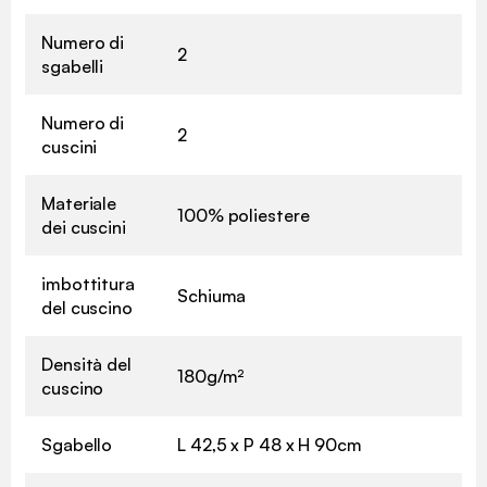
Numero di
2
sgabelli
Numero di
2
cuscini
Materiale
100% poliestere
dei cuscini
imbottitura
Schiuma
del cuscino
Densità del
180g/m²
cuscino
Sgabello
L 42,5 x P 48 x H 90cm