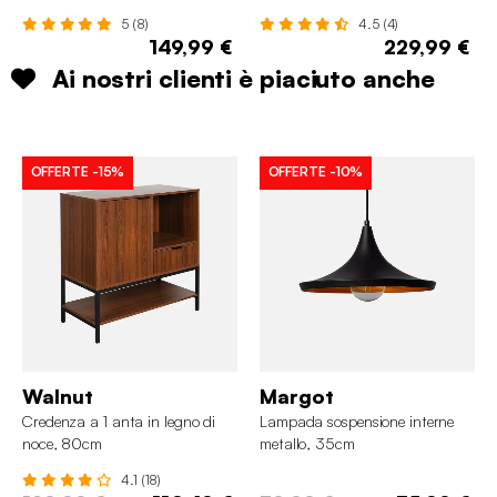
tessuto
5 (8)
4.5 (4)
149,99 €
229,99 €
Ai nostri clienti è piaciuto anche
OFFERTE
-15%
OFFERTE
-10%
Walnut
Margot
Credenza a 1 anta in legno di
Lampada sospensione interne
noce, 80cm
metallo, 35cm
4.1 (18)