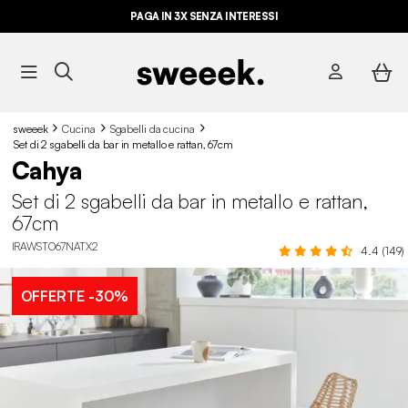
PAGA IN 3X SENZA INTERESSI
sweeek
Cucina
Sgabelli da cucina​
Set di 2 sgabelli da bar in metallo e rattan, 67cm
Cahya
Set di 2 sgabelli da bar in metallo e rattan,
67cm
IRAWSTO67NATX2
4.4 (149)
OFFERTE
-30%