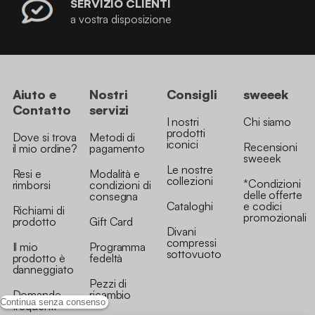
SERVIZIO CLIENTI
a vostra disposizione
Aiuto e
Nostri
Consigli
sweeek
Contatto
servizi
I nostri
Chi siamo
prodotti
Dove si trova
Metodi di
iconici
Recensioni
il mio ordine?
pagamento
sweeek
Le nostre
Resi e
Modalità e
collezioni
*Condizioni
rimborsi
condizioni di
delle offerte
consegna
Cataloghi
e codici
Richiami di
promozionali
prodotto
Gift Card
Divani
compressi
Il mio
Programma
sottovuoto
prodotto è
fedeltà
danneggiato
Pezzi di
Domande
ricambio
Continua senza consenso
frequenti