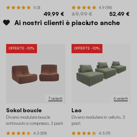
5 (3)
4.9 (118)
49,99 €
69,99 €
52,49 €
Ai nostri clienti è piaciuto anche
OFFERTE
-10%
OFFERTE
-10%
7 varianti
6 varianti
Sokol boucle
Lao
Divano modulare boucle
Divano modulare in velluto, 3
sottovuoto e compresso, 2 posti
posti
4.3 (129)
4.5 (17)