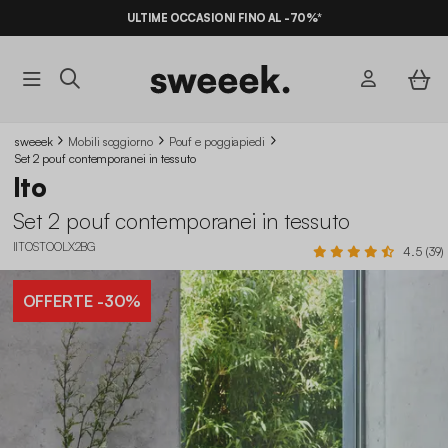
ULTIME OCCASIONI FINO AL -70%*
sweeek
Mobili soggiorno
Pouf e poggiapiedi
Set 2 pouf contemporanei in tessuto
Ito
Set 2 pouf contemporanei in tessuto
IITOSTOOLX2BG
4.5 (39)
OFFERTE
-30%