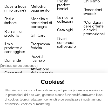
I nostri
Chi siamo
prodotti
Dove si trova
Metodi di
iconici
Recensioni
il mio ordine?
pagamento
sweeek
Le nostre
Resi e
Modalità e
collezioni
*Condizioni
rimborsi
condizioni di
delle offerte
consegna
Cataloghi
e codici
Richiami di
promozionali
prodotto
Gift Card
Divani
compressi
Il mio
Programma
sottovuoto
prodotto è
fedeltà
danneggiato
Pezzi di
Domande
ricambio
frequenti
Continua senza consenso
Attivazione
Contattaci
della garanzia
Cookies!
Utilizziamo i nostri cookies e di terze parti per migliorare le operazioni e
le prestazioni del sito web, garantire alcune funzionalità attraverso l'uso
di cookies tecnici, adattare i contenuti e personalizzare i nostri annunci
Condizioni generali vendita
attraverso i cookies di marketing.
Condizioni Generali d'Uso del Programma Fedeltà