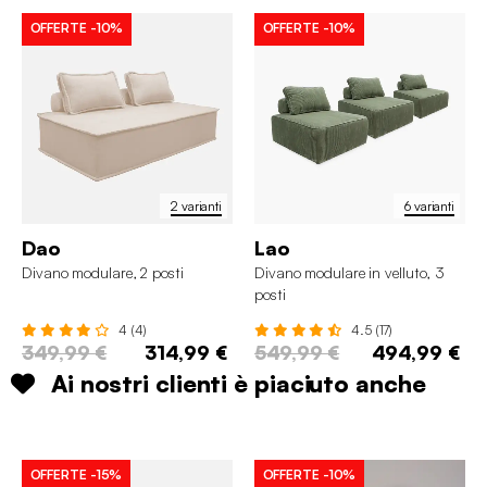
OFFERTE
-10%
OFFERTE
-10%
2 varianti
6 varianti
Dao
Lao
Divano modulare, 2 posti
Divano modulare in velluto, 3
posti
4 (4)
4.5 (17)
349,99 €
314,99 €
549,99 €
494,99 €
Ai nostri clienti è piaciuto anche
OFFERTE
-15%
OFFERTE
-10%