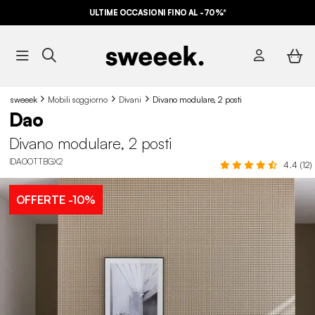
ULTIME OCCASIONI FINO AL -70%*
sweeek
Mobili soggiorno
Divani
Divano modulare, 2 posti
Dao
Divano modulare, 2 posti
IDAOOTTBGX2
4.4 (12)
OFFERTE
-10%