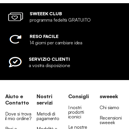
SWEEEK CLUB
programma fedeltà GRATUITO
RESO FACILE
14 giorni per cambiare idea
SERVIZIO CLIENTI
a vostra disposizione
Aiuto e
Nostri
Consigli
sweeek
Contatto
servizi
I nostri
Chi siamo
prodotti
Dove si trova
Metodi di
iconici
Recensioni
il mio ordine?
pagamento
sweeek
Le nostre
Resi e
Modalità e