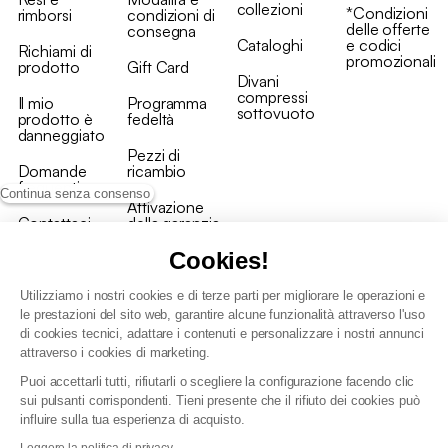
collezioni
*Condizioni
rimborsi
condizioni di
delle offerte
consegna
Cataloghi
e codici
Richiami di
promozionali
prodotto
Gift Card
Divani
compressi
Il mio
Programma
sottovuoto
prodotto è
fedeltà
danneggiato
Pezzi di
Domande
ricambio
frequenti
Continua senza consenso
Attivazione
Contattaci
della garanzia
Cookies!
Utilizziamo i nostri cookies e di terze parti per migliorare le operazioni e
le prestazioni del sito web, garantire alcune funzionalità attraverso l'uso
di cookies tecnici, adattare i contenuti e personalizzare i nostri annunci
Condizioni generali vendita
attraverso i cookies di marketing.
Condizioni Generali d'Uso del Programma Fedeltà
Puoi accettarli tutti, rifiutarli o scegliere la configurazione facendo clic
Politica di gestione dei dati personali e dei cookie
sui pulsanti corrispondenti. Tieni presente che il rifiuto dei cookies può
Condizioni generali di vendita per clienti professionali
influire sulla tua esperienza di acquisto.
Dichiarazione di accessibilità