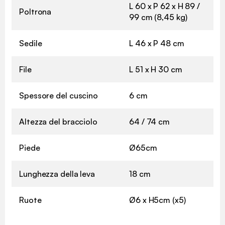
L 60 x P 62 x H 89 /
Poltrona
99 cm (8,45 kg)
Sedile
L 46 x P 48 cm
File
L 51 x H 30 cm
Spessore del cuscino
6 cm
Altezza del bracciolo
64 / 74 cm
Piede
Ø65cm
Lunghezza della leva
18 cm
Ruote
Ø6 x H5cm (x5)