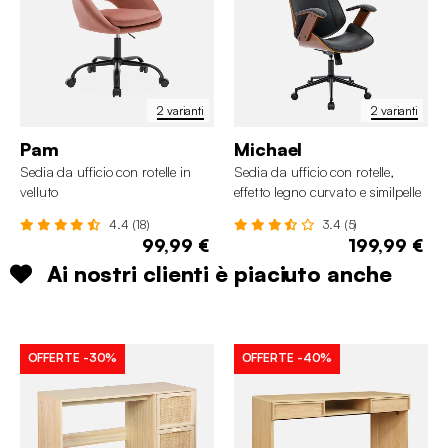
2 varianti
2 varianti
Pam
Michael
Sedia da ufficio con rotelle in
Sedia da ufficio con rotelle,
velluto
effetto legno curvato e similpelle
4.4 (18)
3.4 (5)
99,99 €
199,99 €
Ai nostri clienti è piaciuto anche
OFFERTE
-30%
OFFERTE
-40%