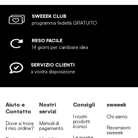
SWEEEK CLUB
programma fedeltà GRATUITO
RESO FACILE
14 giorni per cambiare idea
SERVIZIO CLIENTI
a vostra disposizione
Aiuto e
Nostri
Consigli
sweeek
Contatto
servizi
I nostri
Chi siamo
prodotti
Dove si trova
Metodi di
iconici
Recensioni
il mio ordine?
pagamento
sweeek
Le nostre