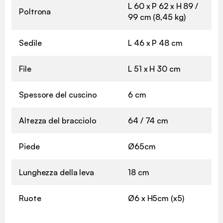
L 60 x P 62 x H 89 /
Poltrona
99 cm (8,45 kg)
Sedile
L 46 x P 48 cm
File
L 51 x H 30 cm
Spessore del cuscino
6 cm
Altezza del bracciolo
64 / 74 cm
Piede
Ø65cm
Lunghezza della leva
18 cm
Ruote
Ø6 x H5cm (x5)