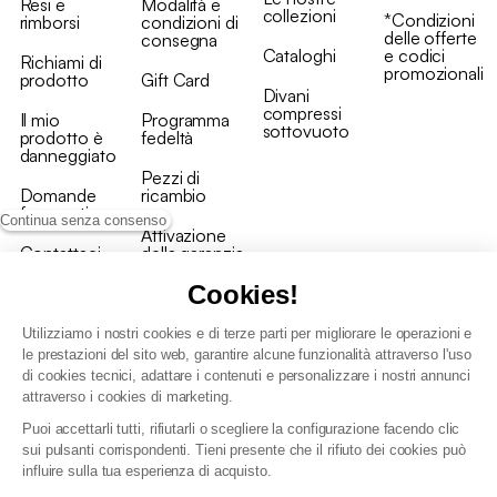
Resi e
Modalità e
collezioni
*Condizioni
rimborsi
condizioni di
delle offerte
consegna
Cataloghi
e codici
Richiami di
promozionali
prodotto
Gift Card
Divani
compressi
Il mio
Programma
sottovuoto
prodotto è
fedeltà
danneggiato
Pezzi di
Domande
ricambio
frequenti
Continua senza consenso
Attivazione
Contattaci
della garanzia
Cookies!
Utilizziamo i nostri cookies e di terze parti per migliorare le operazioni e
le prestazioni del sito web, garantire alcune funzionalità attraverso l'uso
di cookies tecnici, adattare i contenuti e personalizzare i nostri annunci
Condizioni generali vendita
attraverso i cookies di marketing.
Condizioni Generali d'Uso del Programma Fedeltà
Puoi accettarli tutti, rifiutarli o scegliere la configurazione facendo clic
Politica di gestione dei dati personali e dei cookie
sui pulsanti corrispondenti. Tieni presente che il rifiuto dei cookies può
Condizioni generali di vendita per clienti professionali
influire sulla tua esperienza di acquisto.
Dichiarazione di accessibilità