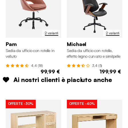
2 varianti
2 varianti
Pam
Michael
Sedia da ufficio con rotelle in
Sedia da ufficio con rotelle,
velluto
effetto legno curvato e similpelle
4.4 (18)
3.4 (5)
99,99 €
199,99 €
Ai nostri clienti è piaciuto anche
OFFERTE
-30%
OFFERTE
-40%