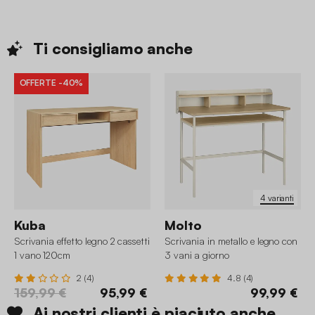
Ti consigliamo
anche
OFFERTE
-40%
4 varianti
Kuba
Molto
Scrivania effetto legno 2 cassetti
Scrivania in metallo e legno con
1 vano 120cm
3 vani a giorno
2 (4)
4.8 (4)
159,99 €
95,99 €
99,99 €
Ai nostri clienti è piaciuto anche