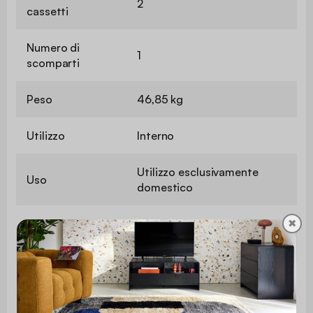
2
cassetti
Numero di
1
scomparti
Peso
46,85 kg
Utilizzo
Interno
Utilizzo esclusivamente
Uso
domestico
✖
Garanzia
2 anni
Il montaggio è semplice, le
Montaggio
istruzioni sono fornite.