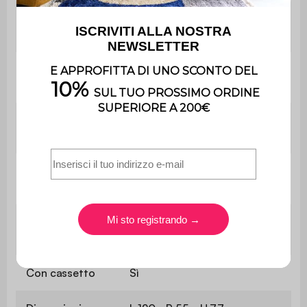
Altezza sotto il
65 cm
tavolo
Spessore del
1,5 cm
ripiano
Lunghezza del
140 cm
piano
Peso massimo
170 kg
supportato
Con vano
Sì
portaoggetti
Con cassetto
Sì