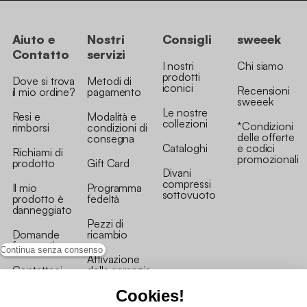
Aiuto e
Nostri
Consigli
sweeek
Contatto
servizi
I nostri
Chi siamo
prodotti
Dove si trova
Metodi di
iconici
Recensioni
il mio ordine?
pagamento
sweeek
Le nostre
Resi e
Modalità e
collezioni
*Condizioni
rimborsi
condizioni di
delle offerte
consegna
Cataloghi
e codici
Richiami di
promozionali
prodotto
Gift Card
Divani
compressi
Il mio
Programma
sottovuoto
prodotto è
fedeltà
danneggiato
Pezzi di
Domande
ricambio
frequenti
Continua senza consenso
Attivazione
Contattaci
della garanzia
Cookies!