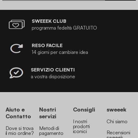
SWEEEK CLUB
programma fedeltà GRATUITO
RESO FACILE
14 giorni per cambiare idea
SERVIZIO CLIENTI
a vostra disposizione
Aiuto e
Nostri
Consigli
sweeek
Contatto
servizi
I nostri
Chi siamo
prodotti
Dove si trova
Metodi di
iconici
Recensioni
il mio ordine?
pagamento
sweeek