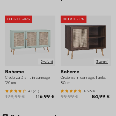
OFFERTE
-35%
OFFERTE
-15%
5 varianti
3 varianti
Boheme
Boheme
Credenza 3 ante in cannage,
Credenza in cannage, 1 anta,
120 cm
80cm
4.1 (251)
4.5 (90)
179,99 €
116,99 €
99,99 €
84,99 €