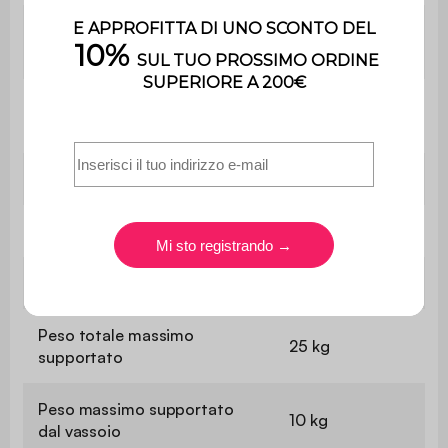
L 29,5 x P 35,3 x
Immagazzinamento
H 29,5 cm (x2)
L 54,5 x P 34,8
Armadietto
x H8,9 cm (x1)
Altezza sotto la cassa
64,8 cm
Altezza dei piedi
44 cm
Peso netto
24,2 kg
Peso totale massimo
25 kg
supportato
Peso massimo supportato
10 kg
dal vassoio