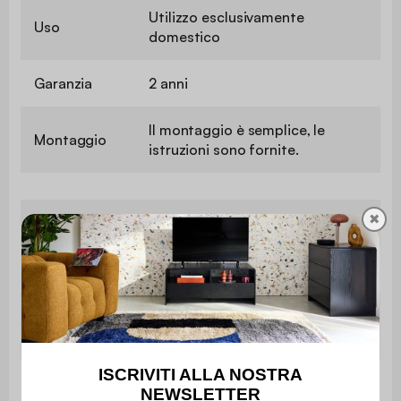
Utilizzo esclusivamente
Uso
domestico
Garanzia
2 anni
Il montaggio è semplice, le
Montaggio
istruzioni sono fornite.
✖
Lunghezza del piano
120 cm
Con vano portaoggetti
Sì
L 120 x P 55 x H
Ufficio
76,5 cm
Spessore del pannello
1,5 cm