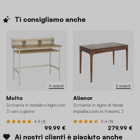
Ti consigliamo
anche
4 varianti
2 varianti
Molto
Alienor
Scrivania in metallo e legno con
Scrivania in legno di hevea
3 vani a giorno
impiallacciato in frassino, 2
cassetti
4.8 (4)
4.4 (15)
99,99 €
279,99 €
Ai nostri clienti è piaciuto anche