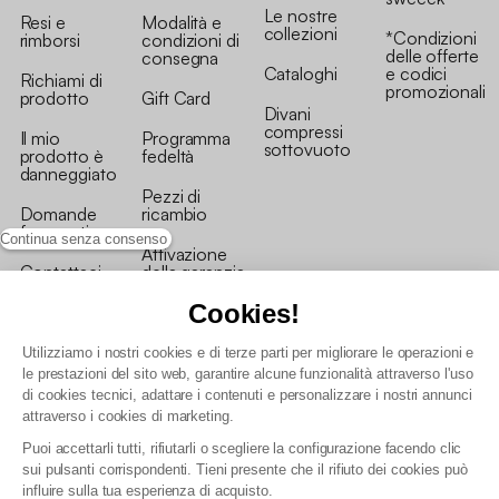
Le nostre
Resi e
Modalità e
collezioni
*Condizioni
rimborsi
condizioni di
delle offerte
consegna
Cataloghi
e codici
Richiami di
promozionali
prodotto
Gift Card
Divani
compressi
Il mio
Programma
sottovuoto
prodotto è
fedeltà
danneggiato
Pezzi di
Domande
ricambio
frequenti
Continua senza consenso
Attivazione
Contattaci
della garanzia
Cookies!
Utilizziamo i nostri cookies e di terze parti per migliorare le operazioni e
le prestazioni del sito web, garantire alcune funzionalità attraverso l'uso
di cookies tecnici, adattare i contenuti e personalizzare i nostri annunci
Condizioni generali vendita
attraverso i cookies di marketing.
Condizioni Generali d'Uso del Programma Fedeltà
Puoi accettarli tutti, rifiutarli o scegliere la configurazione facendo clic
Politica di gestione dei dati personali e dei cookie
sui pulsanti corrispondenti. Tieni presente che il rifiuto dei cookies può
Condizioni generali di vendita per clienti professionali
influire sulla tua esperienza di acquisto.