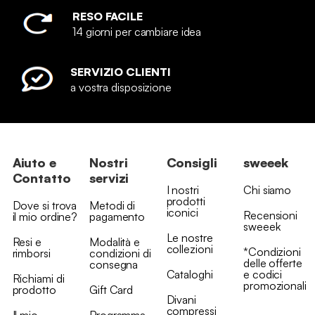
RESO FACILE
14 giorni per cambiare idea
SERVIZIO CLIENTI
a vostra disposizione
Aiuto e
Nostri
Consigli
sweeek
Contatto
servizi
I nostri
Chi siamo
prodotti
Dove si trova
Metodi di
iconici
Recensioni
il mio ordine?
pagamento
sweeek
Le nostre
Resi e
Modalità e
collezioni
*Condizioni
rimborsi
condizioni di
delle offerte
consegna
Cataloghi
e codici
Richiami di
promozionali
prodotto
Gift Card
Divani
compressi