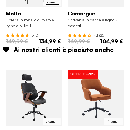
5 varianti
Molto
Camargue
Libreria in metallo curvato e
Scrivania in canna e legno 2
legno a 6 livelli
cassetti
5 (3)
4.1 (25)
149,99 €
134,99 €
149,99 €
104,99 €
Ai nostri clienti è piaciuto anche
OFFERTE
-25%
2 varianti
4 varianti